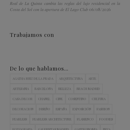
Real de La Quinta cambia las reglas del lujo residencial en la
06/08/2026
Costa del Sol con la apertura de El Lago Club
Trabajamos con
De lo que hablamos…
AGATHA RUIZ DE LA PRADA
ARQUITECTURA
ARTE
ARTESANIA
BARCELONA
BELLEZA
BRACH MADRID
CASA DECOR
CHANEL
CINE
COSENTINO
CULTURA
DECORACION
DISEÑO
ESPAÑA
EXPOSICIÓN
FASHION
FEARLESS
FEARLESS ARCHITECTURE
FLAMENCO
FOODIES
FOTOGRAFIA
GALERISTAS MADRID
GASTRONOMIA
IBIZA