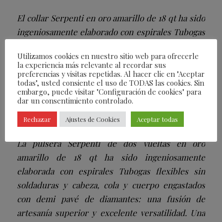
El collar Serpenti en oro amarillo de 18 qt ha sido
ingeniosamente elaborado con espirales Tubogas
flexibles sin soldaduras y cabeza, cola y cuerpo
Utilizamos cookies en nuestro sitio web para ofrecerle
engastados con pavé de diamantes: una fusión de
la experiencia más relevante al recordar sus
artesanía superior y excelente versatilidad. Una
preferencias y visitas repetidas. Al hacer clic en "Aceptar
todas", usted consiente el uso de TODAS las cookies. Sin
fuente de poder y confianza en nosotros mismos
embargo, puede visitar "Configuración de cookies" para
dar un consentimiento controlado.
que se mantiene en sintonía con los tiempos.
Rechazar
Ajustes de Cookies
Aceptar todas
La pulsera Serpenti de dos vueltas en oro
amarillo de 18 qt ha sido ingeniosamente
elaborada con espirales Tubogas flexibles sin
soldaduras y cabeza, cola y cuerpo engastados
con demi pavé de diamantes: una fusión de
artesanía superior y excelente versatilidad. Una