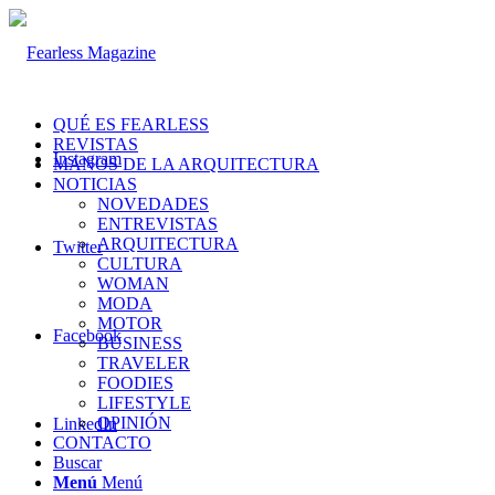
QUÉ ES FEARLESS
REVISTAS
Instagram
MANOS DE LA ARQUITECTURA
NOTICIAS
NOVEDADES
ENTREVISTAS
ARQUITECTURA
Twitter
CULTURA
WOMAN
MODA
MOTOR
Facebook
BUSINESS
TRAVELER
FOODIES
LIFESTYLE
OPINIÓN
LinkedIn
CONTACTO
Buscar
Menú
Menú