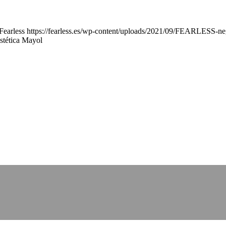
Fearless
https://fearless.es/wp-content/uploads/2021/09/FEARLESS-n
stética Mayol