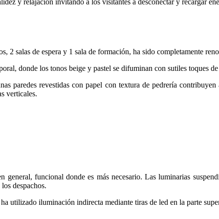
dez y relajación invitando a los visitantes a desconectar y recargar ene
os, 2 salas de espera y 1 sala de formación, ha sido completamente ren
oral, donde los tonos beige y pastel se difuminan con sutiles toques d
unas paredes revestidas con papel con textura de pedrería contribuyen 
s verticales.
en general, funcional donde es más necesario. Las luminarias suspen
 los despachos.
 ha utilizado iluminación indirecta mediante tiras de led en la parte super