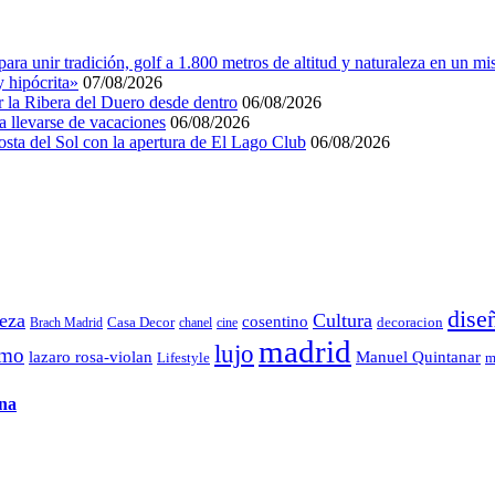
a unir tradición, golf a 1.800 metros de altitud y naturaleza en un mi
 hipócrita»
07/08/2026
r la Ribera del Duero desde dentro
06/08/2026
a llevarse de vacaciones
06/08/2026
Costa del Sol con la apertura de El Lago Club
06/08/2026
dise
leza
Cultura
cosentino
decoracion
Brach Madrid
Casa Decor
chanel
cine
madrid
lujo
smo
lazaro rosa-violan
Manuel Quintanar
Lifestyle
m
ena