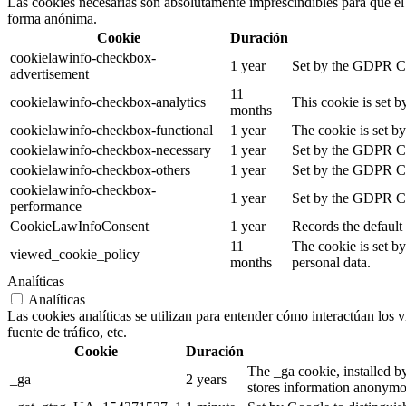
Las cookies necesarias son absolutamente imprescindibles para que el s
forma anónima.
Cookie
Duración
cookielawinfo-checkbox-
1 year
Set by the GDPR Coo
advertisement
11
cookielawinfo-checkbox-analytics
This cookie is set 
months
cookielawinfo-checkbox-functional
1 year
The cookie is set b
cookielawinfo-checkbox-necessary
1 year
Set by the GDPR Coo
cookielawinfo-checkbox-others
1 year
Set by the GDPR Coo
cookielawinfo-checkbox-
1 year
Set by the GDPR Coo
performance
CookieLawInfoConsent
1 year
Records the default
11
The cookie is set b
viewed_cookie_policy
months
personal data.
Analíticas
Analíticas
Las cookies analíticas se utilizan para entender cómo interactúan los v
fuente de tráfico, etc.
Cookie
Duración
The _ga cookie, installed by
_ga
2 years
stores information anonymo