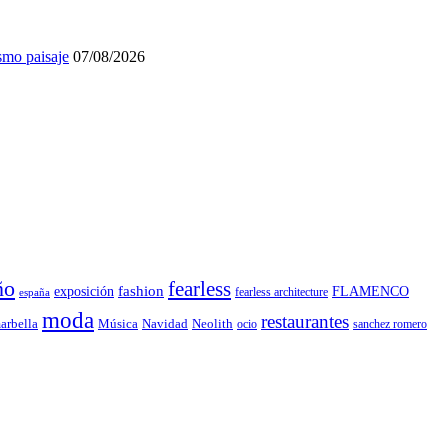
smo paisaje
07/08/2026
ño
fearless
fashion
exposición
FLAMENCO
fearless architecture
españa
moda
restaurantes
Música
Navidad
arbella
Neolith
ocio
sanchez romero