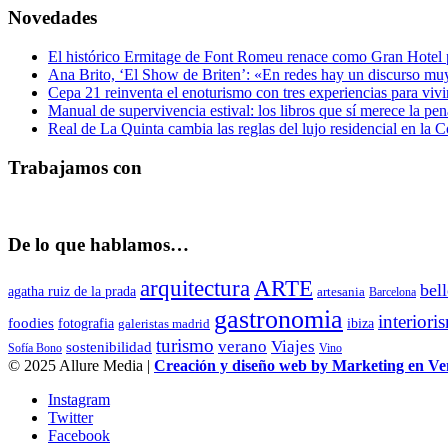
Novedades
El histórico Ermitage de Font Romeu renace como Gran Hotel par
Ana Brito, ‘El Show de Briten’: «En redes hay un discurso muy
Cepa 21 reinventa el enoturismo con tres experiencias para vivi
Manual de supervivencia estival: los libros que sí merece la pen
Real de La Quinta cambia las reglas del lujo residencial en la 
Trabajamos con
De lo que hablamos…
arquitectura
ARTE
bel
agatha ruiz de la prada
artesania
Barcelona
gastronomia
interiori
foodies
fotografia
ibiza
galeristas madrid
turismo
Viajes
verano
sostenibilidad
Sofía Bono
Vino
© 2025 Allure Media |
Creación y diseño web by Marketing en V
Instagram
Twitter
Facebook