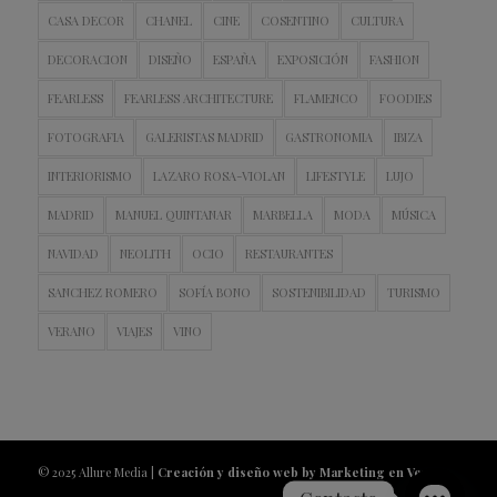
CASA DECOR
CHANEL
CINE
COSENTINO
CULTURA
DECORACION
DISEÑO
ESPAÑA
EXPOSICIÓN
FASHION
FEARLESS
FEARLESS ARCHITECTURE
FLAMENCO
FOODIES
FOTOGRAFIA
GALERISTAS MADRID
GASTRONOMIA
IBIZA
INTERIORISMO
LAZARO ROSA-VIOLAN
LIFESTYLE
LUJO
MADRID
MANUEL QUINTANAR
MARBELLA
MODA
MÚSICA
NAVIDAD
NEOLITH
OCIO
RESTAURANTES
SANCHEZ ROMERO
SOFÍA BONO
SOSTENIBILIDAD
TURISMO
VERANO
VIAJES
VINO
© 2025 Allure Media |
Creación y diseño web by Marketing en Vena