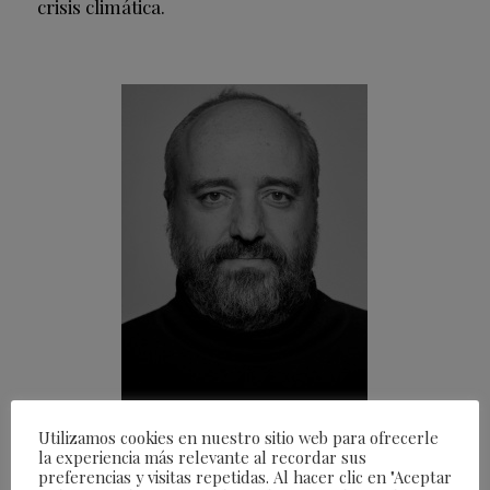
crisis climática.
Utilizamos cookies en nuestro sitio web para ofrecerle
la experiencia más relevante al recordar sus
preferencias y visitas repetidas. Al hacer clic en "Aceptar
El calendario del programa, curado por Carlos