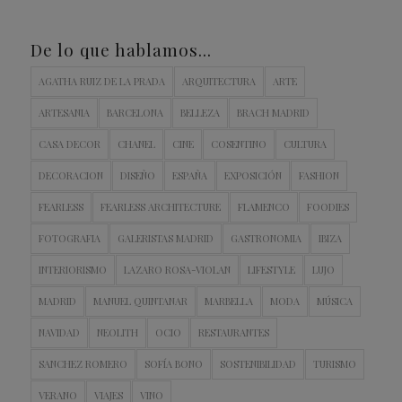
De lo que hablamos…
AGATHA RUIZ DE LA PRADA
ARQUITECTURA
ARTE
ARTESANIA
BARCELONA
BELLEZA
BRACH MADRID
CASA DECOR
CHANEL
CINE
COSENTINO
CULTURA
DECORACION
DISEÑO
ESPAÑA
EXPOSICIÓN
FASHION
FEARLESS
FEARLESS ARCHITECTURE
FLAMENCO
FOODIES
FOTOGRAFIA
GALERISTAS MADRID
GASTRONOMIA
IBIZA
INTERIORISMO
LAZARO ROSA-VIOLAN
LIFESTYLE
LUJO
MADRID
MANUEL QUINTANAR
MARBELLA
MODA
MÚSICA
NAVIDAD
NEOLITH
OCIO
RESTAURANTES
SANCHEZ ROMERO
SOFÍA BONO
SOSTENIBILIDAD
TURISMO
VERANO
VIAJES
VINO