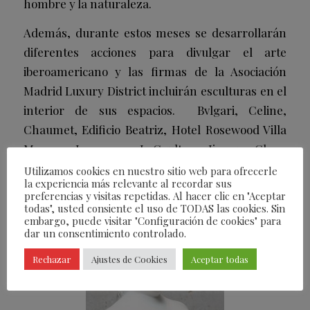
hombre y la naturaleza.
Además, durante estos meses se desarrollarán
diferentes acciones para divulgar el arte
iberoamericano y las firmas de la Asociación
Madrid Luxury District incluirán esculturas en el
interior de sus espacios. Bvlgari, Celine,
Chaumet, Edificio Beatriz, Hotel Rosewood Villa
Magna, Jaeger – LeCoultre, Jimmy Choo,
Lavinia, Panerai generarán una exclusiva
Utilizamos cookies en nuestro sitio web para ofrecerle
la experiencia más relevante al recordar sus
propuesta artística.
preferencias y visitas repetidas. Al hacer clic en "Aceptar
todas", usted consiente el uso de TODAS las cookies. Sin
embargo, puede visitar "Configuración de cookies" para
dar un consentimiento controlado.
Rechazar
Ajustes de Cookies
Aceptar todas