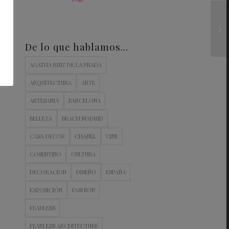
De lo que hablamos…
AGATHA RUIZ DE LA PRADA
ARQUITECTURA
ARTE
ARTESANIA
BARCELONA
BELLEZA
BRACH MADRID
CASA DECOR
CHANEL
CINE
COSENTINO
CULTURA
DECORACION
DISEÑO
ESPAÑA
EXPOSICIÓN
FASHION
FEARLESS
FEARLESS ARCHITECTURE