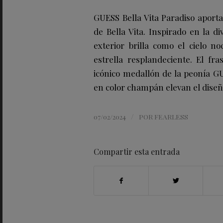
GUESS Bella Vita Paradiso aporta
de Bella Vita. Inspirado en la div
exterior brilla como el cielo n
estrella resplandeciente. El fra
icónico medallón de la peonía GU
en color champán elevan el diseñ
/
07/02/2024
POR
FEARLESS
Compartir esta entrada