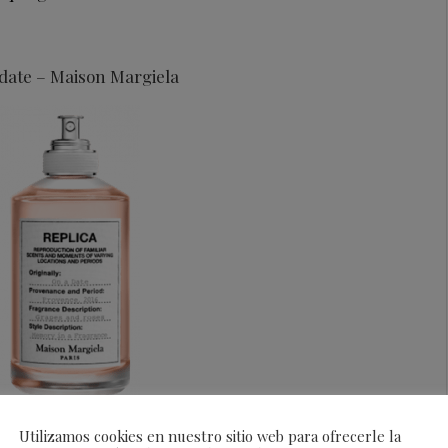
date – Maison Margiela
 luz dorada de una tarde de finales de verano, el
Utilizamos cookies en nuestro sitio web para ofrecerle la