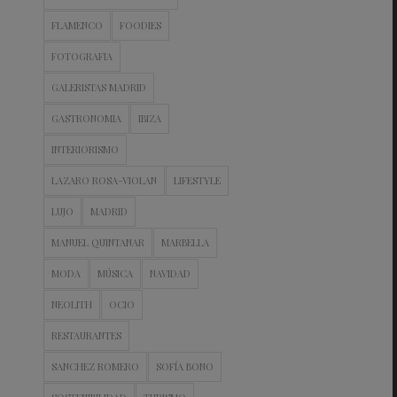
FLAMENCO
FOODIES
FOTOGRAFIA
GALERISTAS MADRID
GASTRONOMIA
IBIZA
INTERIORISMO
LAZARO ROSA-VIOLAN
LIFESTYLE
LUJO
MADRID
MANUEL QUINTANAR
MARBELLA
MODA
MÚSICA
NAVIDAD
NEOLITH
OCIO
RESTAURANTES
SANCHEZ ROMERO
SOFÍA BONO