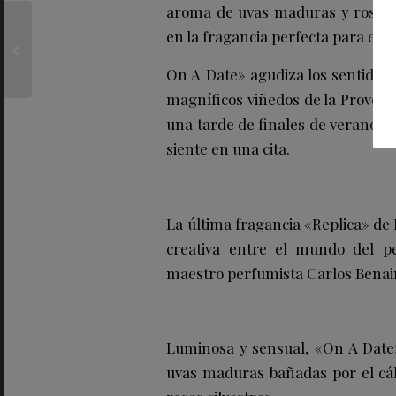
aroma de uvas maduras y rosas fr
El Restaurante Amós
en la fragancia perfecta para esta
celebra San Valentín
con un menú para
On A Date» agudiza los sentidos c
enamorar
magníficos viñedos de la Proven
una tarde de finales de verano. Re
siente en una cita.
La última fragancia «Replica» de
creativa entre el mundo del pe
maestro perfumista Carlos Benai
Luminosa y sensual, «On A Date» 
uvas maduras bañadas por el cáli