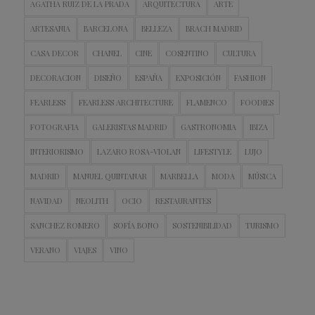
AGATHA RUIZ DE LA PRADA
ARQUITECTURA
ARTE
ARTESANIA
BARCELONA
BELLEZA
BRACH MADRID
CASA DECOR
CHANEL
CINE
COSENTINO
CULTURA
DECORACION
DISEÑO
ESPAÑA
EXPOSICIÓN
FASHION
FEARLESS
FEARLESS ARCHITECTURE
FLAMENCO
FOODIES
FOTOGRAFIA
GALERISTAS MADRID
GASTRONOMIA
IBIZA
INTERIORISMO
LAZARO ROSA-VIOLAN
LIFESTYLE
LUJO
MADRID
MANUEL QUINTANAR
MARBELLA
MODA
MÚSICA
NAVIDAD
NEOLITH
OCIO
RESTAURANTES
SANCHEZ ROMERO
SOFÍA BONO
SOSTENIBILIDAD
TURISMO
VERANO
VIAJES
VINO