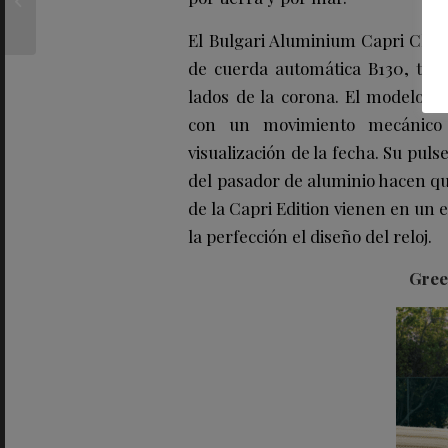
menús con Estrella
MICHELIN
El Bulgari Aluminium Capri Chro
de cuerda automática B130, tiene
lados de la corona. El modelo 
con un movimiento mecánico 
visualización de la fecha. Su puls
del pasador de aluminio hacen qu
de la Capri Edition vienen en un
la perfección el diseño del reloj.
Gree