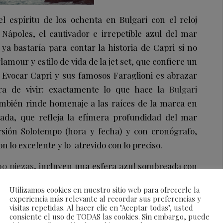
el espíritu de los ochenta en Bulgari con el reloj
Nápoles, el cautivador e irrepetible azul del mar
 ya bastaría para contar la historia de Capri si no
lamour y estilo de vida de la jet set, que confiere un
a. Evocar Capri y sus famosos Faraglioni es abrazar
era de vivir: exactamente lo que hace la
Bulgari
ambién rinde homenaje a las raíces de la marca en
itada, que refleja la efímera profundidad del mar
rsión Solotempo (hora y fecha) y con cronógrafo,
on lo excelente y lo atrevido con lo preciso.
00 piezas
, incluyen una esfera azul sombreada con
ntes en la caja de aluminio de 40 mm. El fondo
Utilizamos cookies en nuestro sitio web para ofrecerle la
s Faraglioni grabados añade un toque exclusivo y
experiencia más relevante al recordar sus preferencias y
rgible hasta 100 metros, no hay mejor acompañante
visitas repetidas. Al hacer clic en "Aceptar todas", usted
consiente el uso de TODAS las cookies. Sin embargo, puede