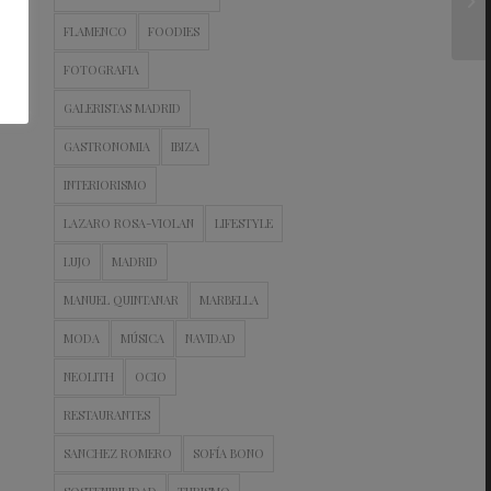
FLAMENCO
FOODIES
FOTOGRAFIA
GALERISTAS MADRID
GASTRONOMIA
IBIZA
INTERIORISMO
LAZARO ROSA-VIOLAN
LIFESTYLE
LUJO
MADRID
MANUEL QUINTANAR
MARBELLA
MODA
MÚSICA
NAVIDAD
NEOLITH
OCIO
RESTAURANTES
SANCHEZ ROMERO
SOFÍA BONO