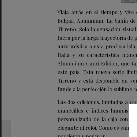
Viaja atrás en el tiempo y vive 
Bulgari Aluminium. La bahía de 
Tirreno. Solo la sensación visual
fuera por la larga trayectoria de g
aura mística a esta preciosa isl
Italia y su característica man
Aluminium Capri Edition
, que t
este país. Esta nueva serie lim
Tirreno y está disponible en ve
funde a la perfección lo sublime c
Las dos ediciones, limitadas a
10
manecillas e índices luminisce
personalizado de la caja con lo
elegante al reloj. Como es sume
Los 3 mejores hoteles
de costa para degustar
por tierra y por mar.