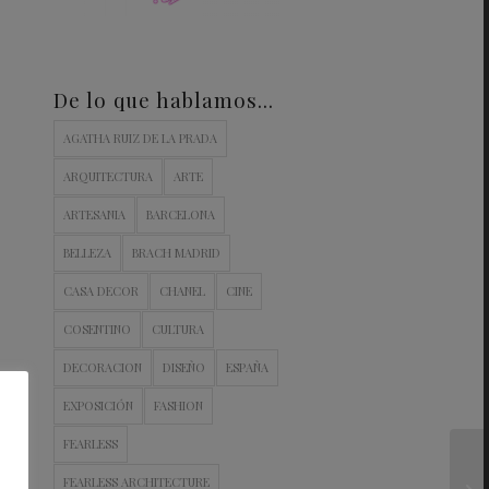
De lo que hablamos…
AGATHA RUIZ DE LA PRADA
ARQUITECTURA
ARTE
ARTESANIA
BARCELONA
BELLEZA
BRACH MADRID
CASA DECOR
CHANEL
CINE
COSENTINO
CULTURA
DECORACION
DISEÑO
ESPAÑA
EXPOSICIÓN
FASHION
FEARLESS
FEARLESS ARCHITECTURE