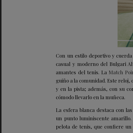
Con un estilo deportivo y cuerda p
casual y moderno del Bulgari Al
amantes del tenis. La
Match Poin
guiño a la comunidad. Este reloj, 
y en la pista; además, con su co
cómodo llevarlo en la muñeca.
La esfera blanca destaca con las
un punto luminiscente amarillo.
pelota de tenis, que confiere un