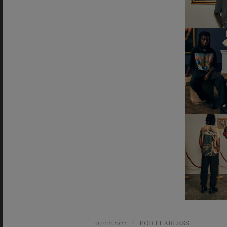
/
07/12/2022
POR
FEARLESS