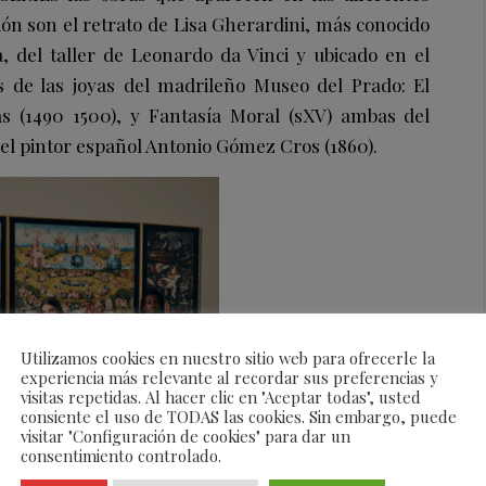
ión son el retrato de Lisa Gherardini, más conocido
 del taller de Leonardo da Vinci y ubicado en el
s de las joyas del madrileño Museo del Prado: El
cias (1490 1500), y Fantasía Moral (sXV) ambas del
del pintor español Antonio Gómez Cros (1860).
Utilizamos cookies en nuestro sitio web para ofrecerle la
experiencia más relevante al recordar sus preferencias y
visitas repetidas. Al hacer clic en "Aceptar todas", usted
consiente el uso de TODAS las cookies. Sin embargo, puede
visitar "Configuración de cookies" para dar un
consentimiento controlado.