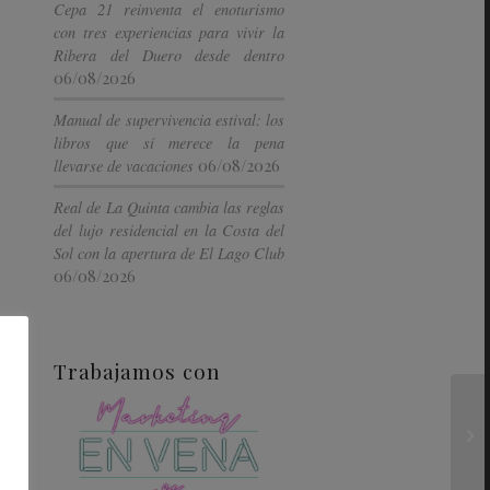
Cepa 21 reinventa el enoturismo
con tres experiencias para vivir la
Ribera del Duero desde dentro
06/08/2026
Manual de supervivencia estival: los
libros que sí merece la pena
06/08/2026
llevarse de vacaciones
Real de La Quinta cambia las reglas
del lujo residencial en la Costa del
Sol con la apertura de El Lago Club
06/08/2026
Trabajamos con