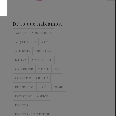
De lo que hablamos…
AGATHA RUIZ DE LA PRADA
ARQUITECTURA
ARTE
ARTESANIA
BARCELONA
BELLEZA
BRACH MADRID
CASA DECOR
CHANEL
CINE
COSENTINO
CULTURA
DECORACION
DISEÑO
ESPAÑA
EXPOSICIÓN
FASHION
FEARLESS
FEARLESS ARCHITECTURE