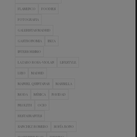
FLAMENCO
FOODIES
FOTOGRAFIA
GALERISTAS MADRID
GASTRONOMIA
IBIZA
INTERIORISMO
LAZARO ROSA-VIOLAN
LIFESTYLE
LUJO
MADRID
MANUEL QUINTANAR
MARBELLA
MODA
MÚSICA
NAVIDAD
NEOLITH
OCIO
RESTAURANTES
SANCHEZ ROMERO
SOFÍA BONO