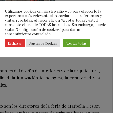
Utilizamos cookies en nuestro sitio web para ofrecerle la
experiencia más relevante al recordar sus preferencias y
visitas repetidas. Al hacer clic en "Aceptar todas", usted
consiente el uso de TODAS las cookies. Sin embargo, puede
visitar "Configuración de cookies" para dar un
es e internacionales reunidas en el prestigioso
consentimiento controlado.
revido y diferente montaje,
MIAD
se
posiciona como
Rechazar
Ajustes de Cookies
Aceptar todas
 innovador de la capital española y un nuevo e
io, tanto de Madrid, como de España, con una clara
antes del diseño de interiores y de la arquitectura,
idad, la innovación tecnológica, la creatividad y la
les.
o son los directores de la feria de Marbella Design