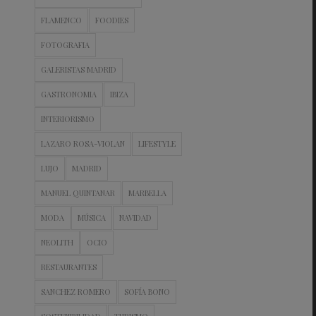
FLAMENCO
FOODIES
FOTOGRAFIA
GALERISTAS MADRID
GASTRONOMIA
IBIZA
INTERIORISMO
LAZARO ROSA-VIOLAN
LIFESTYLE
LUJO
MADRID
MANUEL QUINTANAR
MARBELLA
MODA
MÚSICA
NAVIDAD
NEOLITH
OCIO
RESTAURANTES
SANCHEZ ROMERO
SOFÍA BONO