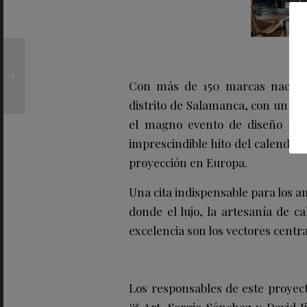
La muñeca gitana del
televisor renace en lo
Con más de 150 marcas nacional
nuevo de CRUZCAMPO
distrito de Salamanca, con un at
el magno evento de diseño más
imprescindible hito del calendar
proyección en Europa.
Una cita indispensable para los am
donde el lujo, la artesanía de cal
excelencia son los vectores centra
Los responsables de este proyect