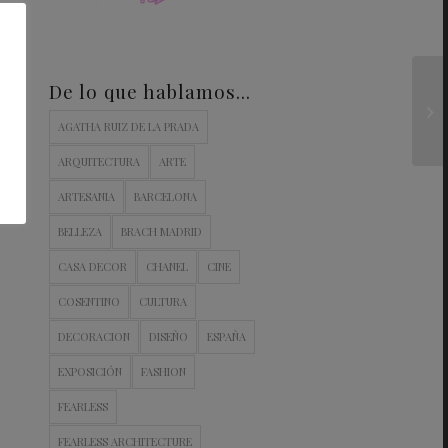
De lo que hablamos…
AGATHA RUIZ DE LA PRADA
ARQUITECTURA
ARTE
ARTESANIA
BARCELONA
BELLEZA
BRACH MADRID
CASA DECOR
CHANEL
CINE
COSENTINO
CULTURA
DECORACION
DISEÑO
ESPAÑA
EXPOSICIÓN
FASHION
FEARLESS
FEARLESS ARCHITECTURE