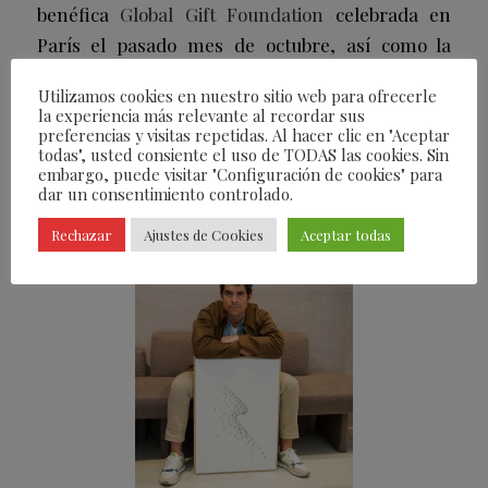
benéfica
Global Gift Foundation
celebrada en
París el pasado mes de octubre, así como la
exposición de sus obras durante dos semanas en
Utilizamos cookies en nuestro sitio web para ofrecerle
el Hotel Santo Mauro de Madrid en el contexto
la experiencia más relevante al recordar sus
de Arco.
preferencias y visitas repetidas. Al hacer clic en "Aceptar
todas", usted consiente el uso de TODAS las cookies. Sin
embargo, puede visitar "Configuración de cookies" para
dar un consentimiento controlado.
Rechazar
Ajustes de Cookies
Aceptar todas