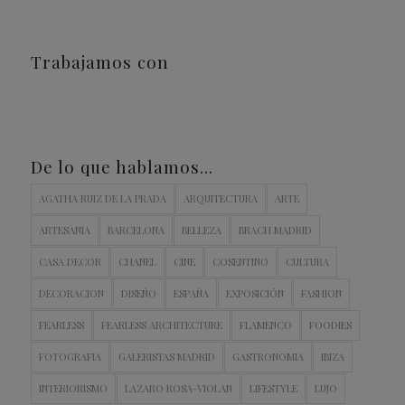
Trabajamos con
De lo que hablamos…
AGATHA RUIZ DE LA PRADA
ARQUITECTURA
ARTE
ARTESANIA
BARCELONA
BELLEZA
BRACH MADRID
CASA DECOR
CHANEL
CINE
COSENTINO
CULTURA
DECORACION
DISEÑO
ESPAÑA
EXPOSICIÓN
FASHION
FEARLESS
FEARLESS ARCHITECTURE
FLAMENCO
FOODIES
FOTOGRAFIA
GALERISTAS MADRID
GASTRONOMIA
IBIZA
INTERIORISMO
LAZARO ROSA-VIOLAN
LIFESTYLE
LUJO