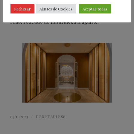
tranquilidad y descanso, donde poder
Rechazar
Ajustes de Cookies
Aceptar todas
prepararse para disfrutar de un momento de
relax rodeado de naturaleza fragante.
/
07/11/2023
POR
FEARLESS