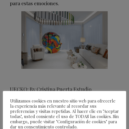
para estas emociones.
UECKO: By Cristina Puerta Estudio
Utilizamos cookies en nuestro sitio web para ofrecerle
El Edén, un lugar mágico y exuberante. Un
la experiencia más relevante al recordar sus
espacio donde la naturaleza muestra su mayor
preferencias y visitas repetidas. Al hacer clic en "Aceptar
todas", usted consiente el uso de TODAS las cookies. Sin
esplendor, lleno de colores apacibles y aromas
embargo, puede visitar "Configuración de cookies" para
embriagadores. Esta terraza es un oasis de
dar un consentimiento controlado.