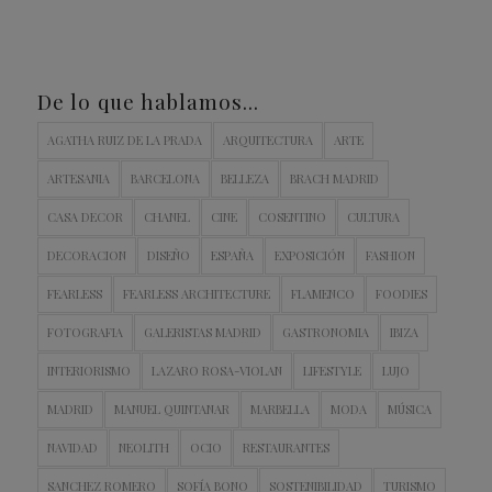
De lo que hablamos…
AGATHA RUIZ DE LA PRADA
ARQUITECTURA
ARTE
ARTESANIA
BARCELONA
BELLEZA
BRACH MADRID
CASA DECOR
CHANEL
CINE
COSENTINO
CULTURA
DECORACION
DISEÑO
ESPAÑA
EXPOSICIÓN
FASHION
FEARLESS
FEARLESS ARCHITECTURE
FLAMENCO
FOODIES
FOTOGRAFIA
GALERISTAS MADRID
GASTRONOMIA
IBIZA
INTERIORISMO
LAZARO ROSA-VIOLAN
LIFESTYLE
LUJO
MADRID
MANUEL QUINTANAR
MARBELLA
MODA
MÚSICA
NAVIDAD
NEOLITH
OCIO
RESTAURANTES
SANCHEZ ROMERO
SOFÍA BONO
SOSTENIBILIDAD
TURISMO