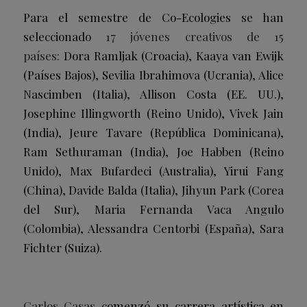
Para el semestre de Co-Ecologies se han
seleccionado
17 jóvenes creativos de 15
países:
Dora Ramljak (Croacia), Kaaya van Ewijk
(Países Bajos), Sevilia Ibrahimova (Ucrania), Alice
Nascimben (Italia), Allison Costa (EE. UU.),
Josephine Illingworth (Reino Unido), Vivek Jain
(India), Jeure Tavare (República Dominicana),
Ram Sethuraman (India), Joe Habben (Reino
Unido), Max Bufardeci (Australia), Yirui Fang
(China), Davide Balda (Italia), Jihyun Park (Corea
del Sur), Maria Fernanda Vaca Angulo
(Colombia), Alessandra Centorbi (España), Sara
Fichter (Suiza).
Carlos Casas
comenzó su carrera artística en