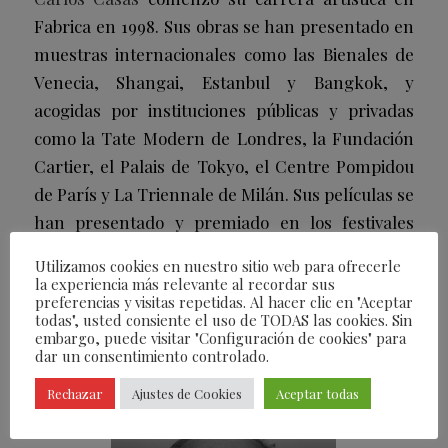
Fabrica en 1998.
Sus obras se han presentado en
muestras internacionales como las Bienales de
Venecia, Shangai, Estanbul y Bangkok, y
acogidas por instituciones públicas y privadas
como la Tate Modern de Londres, la Fundación
Cartier, el Palais de Tokyo, el Centre Pompidou
de París y La Triennale de Milán. Sus películas se
han presentado y premiado en los festivales
internacionales más importantes, como el
Utilizamos cookies en nuestro sitio web para ofrecerle
Festival de Cine de Venecia, el Festival
la experiencia más relevante al recordar sus
preferencias y visitas repetidas. Al hacer clic en "Aceptar
Internacional de Cine de Rotterdam, el
todas", usted consiente el uso de TODAS las cookies. Sin
CPH:DOX de Copenhague, el Festival
embargo, puede visitar "Configuración de cookies" para
dar un consentimiento controlado.
Internacional de Cine de Buenos Aires y el
FIDMarseille.
Rechazar
Ajustes de Cookies
Aceptar todas