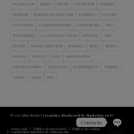
DECORACION
DISEÑO
ESPAÑA
EXPOSICIÓN
FASHION
FEARLESS
FEARLESS ARCHITECTURE
FLAMENCO
FOODIES
FOTOGRAFIA
GALERISTAS MADRID
GASTRONOMIA
IBIZA
INTERIORISMO
LAZARO ROSA-VIOLAN
LIFESTYLE
LUJO
MADRID
MANUEL QUINTANAR
MARBELLA
MODA
MÚSICA
NAVIDAD
NEOLITH
OCIO
RESTAURANTES
SANCHEZ ROMERO
SOFÍA BONO
SOSTENIBILIDAD
TURISMO
VERANO
VIAJES
VINO
© 2025 Allure Media |
Creación y diseño web by Marketing en Vena
Contacto
Aviso Legal
Política de privacidad
Política de cookies
Condiciones generales de contratación
Open