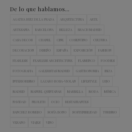
De lo que hablamos…
AGATHA RUIZ DE LA PRADA
ARQUITECTURA
ARTE
ARTESANIA
BARCELONA
BELLEZA
BRACH MADRID
CASA DECOR
CHANEL
CINE
COSENTINO
CULTURA
DECORACION
DISEÑO
ESPAÑA
EXPOSICIÓN
FASHION
FEARLESS
FEARLESS ARCHITECTURE
FLAMENCO
FOODIES
FOTOGRAFIA
GALERISTAS MADRID
GASTRONOMIA
IBIZA
INTERIORISMO
LAZARO ROSA-VIOLAN
LIFESTYLE
LUJO
MADRID
MANUEL QUINTANAR
MARBELLA
MODA
MÚSICA
NAVIDAD
NEOLITH
OCIO
RESTAURANTES
SANCHEZ ROMERO
SOFÍA BONO
SOSTENIBILIDAD
TURISMO
VERANO
VIAJES
VINO