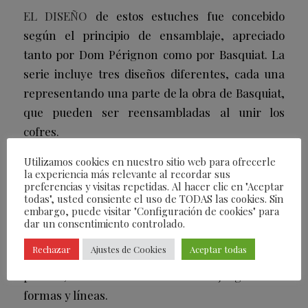
EL DISEÑO
de estos estuches fue concebido
según el principio de ensamblaje, apreciado
tanto por Dom Pérignon como por Basquiat. La
serie incluye tres diseños diferentes, cada una
representando una parte de la obra de Basquiat,
que pueden ser reensambladas al unir los
cofres.
Para reforzar aún más el sentido del encuentro
Utilizamos cookies en nuestro sitio web para ofrecerle
la experiencia más relevante al recordar sus
entre Dom Pérignon y Basquiat, cada una de las
preferencias y visitas repetidas. Al hacer clic en "Aceptar
tres partes de la obra fue estudiada en sus
todas", usted consiente el uso de TODAS las cookies. Sin
embargo, puede visitar "Configuración de cookies" para
componentes para que el nombre y el emblema
dar un consentimiento controlado.
de la Maison se inscribieran armoniosamente en
Rechazar
Ajustes de Cookies
Aceptar todas
la caja, dentro de los campos de color de la
pintura, maximizando el sofisticado juego de sus
formas y líneas.