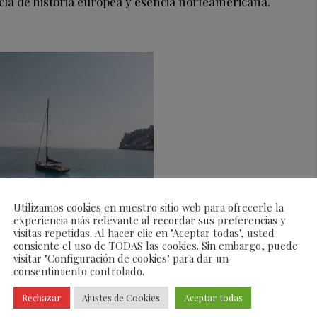
la de historia europea y esencia norteamericana.
Utilizamos cookies en nuestro sitio web para ofrecerle la
experiencia más relevante al recordar sus preferencias y
visitas repetidas. Al hacer clic en "Aceptar todas", usted
consiente el uso de TODAS las cookies. Sin embargo, puede
 exclusivos de este itinerario,
Four Seasons
visitar "Configuración de cookies" para dar un
consentimiento controlado.
s del
Private Jet
una estancia inolvidable
. Situado en
esort será el escenario ideal para que los huéspedes
Rechazar
Ajustes de Cookies
Aceptar todas
tura y el lujo silencioso que tanto caracteriza a