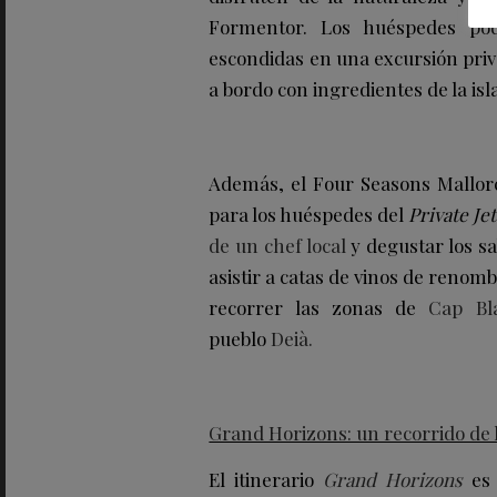
Formentor. Los huéspedes podr
escondidas en una excursión priv
a bordo con ingredientes de la isla
Además, el Four Seasons Mallor
para los huéspedes del
Private Jet
de un chef local
y degustar los sa
asistir a catas de vinos de renom
recorrer las zonas de
Cap Bl
pueblo
Deià.
Grand Horizons: un recorrido de l
El itinerario
Grand Horizons
es 