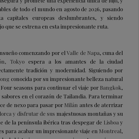
 asegura y promete una experiencia única de lujo, y
ables de todo el mundo en agosto de 2026, pasando
ta capitales europeas deslumbrantes, y siendo
ujo que se estrena en esta impresionante ruta.
e ensueño comenzando por el
Valle de Napa
, cuna del
ión, Tokyo
espera a los amantes de la ciudad
ectamente tradición y modernidad. Siguiendo por
Long
conocida por su impresionante belleza natural
de Four seasons para continuar el viaje por
Bangkok
,
y sabores en el corazón de Tailandia. Para terminar
ce de nexo para pasar por
Milán
antes de aterrizar
lorca y disfrutar de sus
majestuosas montañas y su
ide de la península ibérica tras despegar de
Lisboa
y
res para acabar un impresionante viaje en
Montreal
,