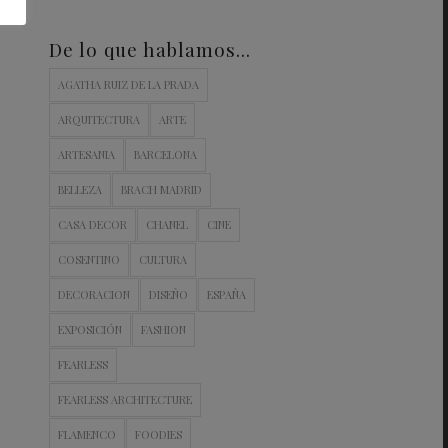
De lo que hablamos…
AGATHA RUIZ DE LA PRADA
ARQUITECTURA
ARTE
ARTESANIA
BARCELONA
BELLEZA
BRACH MADRID
CASA DECOR
CHANEL
CINE
COSENTINO
CULTURA
DECORACION
DISEÑO
ESPAÑA
EXPOSICIÓN
FASHION
FEARLESS
FEARLESS ARCHITECTURE
FLAMENCO
FOODIES