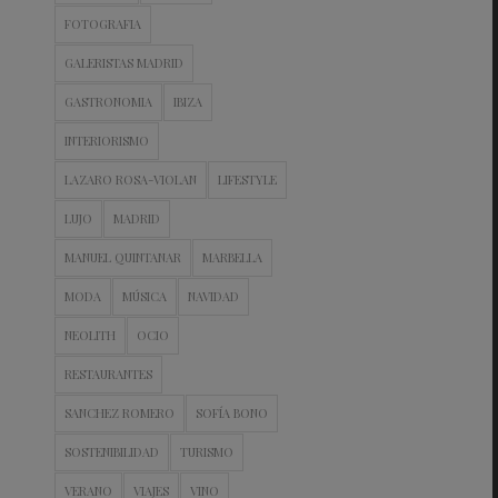
FOTOGRAFIA
GALERISTAS MADRID
GASTRONOMIA
IBIZA
INTERIORISMO
LAZARO ROSA-VIOLAN
LIFESTYLE
LUJO
MADRID
MANUEL QUINTANAR
MARBELLA
MODA
MÚSICA
NAVIDAD
NEOLITH
OCIO
RESTAURANTES
SANCHEZ ROMERO
SOFÍA BONO
SOSTENIBILIDAD
TURISMO
VERANO
VIAJES
VINO