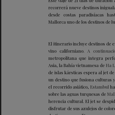
Este viaje de 21 días de duración
recorrerá nueve destinos inigual
desde costas paradisíacas has
Mallorca uno de los destinos de l
El itinerario incluye destinos d
vino californiano
. A continuac
metropolitana que integra perf
Asia, la Bahía vietnamesa de
Ha 
de islas kársticas espera al jet 
un destino que fusiona culturas 
el recorrido asiático,
Estambul
ha
sobre las aguas turquesas de
Mal
herencia cultural. El jet se desp
disfrutar de sus azulejos de colo