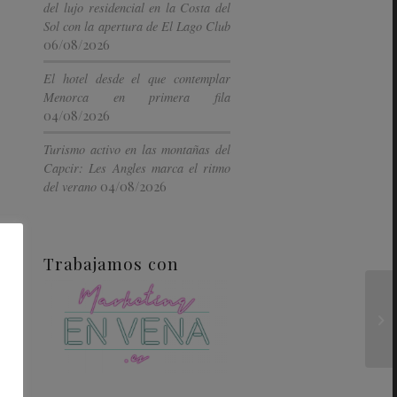
del lujo residencial en la Costa del
Sol con la apertura de El Lago Club
06/08/2026
El hotel desde el que contemplar
Menorca en primera fila
04/08/2026
Turismo activo en las montañas del
Capcir: Les Angles marca el ritmo
04/08/2026
del verano
Trabajamos con