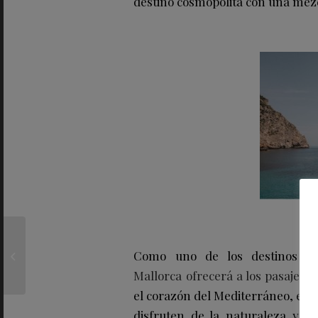
destino cosmopolita con una mezc
El tributo de DOM
PÉRIGNON a JEAN-
Como uno de los destinos más
MICHEL BASQUIAT:
Mallorca
ofrecerá a los pasajero
Herencia y Renovación
el corazón del Mediterráneo, el r
disfruten de la naturaleza y cul