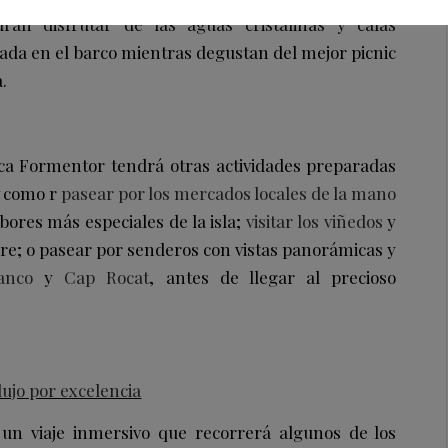
án disfrutar de las aguas cristalinas y calas
ada en el barco mientras degustan del mejor picnic
.
ca Formentor tendrá otras actividades preparadas
como r
pasear por los mercados locales de la mano
bores más especiales de la isla;
visitar los viñedos
y
bre; o pasear por senderos con vistas panorámicas y
anco
y
Cap Rocat
, antes de llegar al precioso
ujo por excelencia
un viaje inmersivo que recorrerá algunos de los