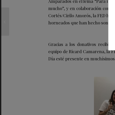
Amparados en el lema “Para nosot
mucho”, y en colaboración con Ri
La semana de la ciencia
Cortés/Cirilo Amorós, la FED ha 
de la UCM destaca la
horneados que han hecho sonreír 
importancia de cuidar
la salud...
Gracias a los donativos recibido
equipo de Ricard Camarena, la F
Día esté presente en muchísimos