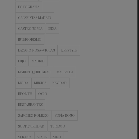
FOTOGRAFIA
GALERISTAS MADRID
GASTRONOMIA
IBIZA
INTERIORISMO
LAZARO ROSA-VIOLAN
LIFESTYLE
LUJO
MADRID
MANUEL QUINTANAR
MARBELLA
MODA
MÚSICA
NAVIDAD
NEOLITH
OCIO
RESTAURANTES
SANCHEZ ROMERO
SOFÍA BONO
SOSTENIBILIDAD
TURISMO
VERANO
VIAJES
VINO