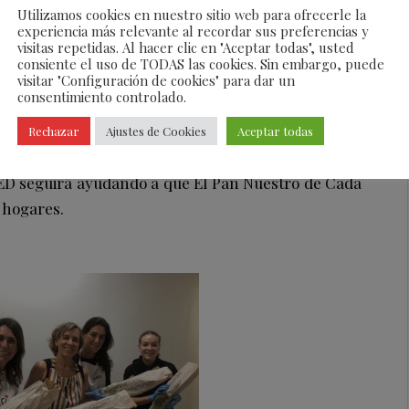
ros 1€ no es nada, para ellos el pan de cada día es
Utilizamos cookies en nuestro sitio web para ofrecerle la
card Camarena y la falla Isabel la Católica/Hernán
experiencia más relevante al recordar sus preferencias y
visitas repetidas. Al hacer clic en "Aceptar todas", usted
proporcionado este domingo pan y croissants recién
consiente el uso de TODAS las cookies. Sin embargo, puede
a quienes los han recibido.
visitar "Configuración de cookies" para dar un
consentimiento controlado.
Rechazar
Ajustes de Cookies
Aceptar todas
s y a la participación de la comisión fallera y del
ED seguirá ayudando a que El Pan Nuestro de Cada
 hogares.