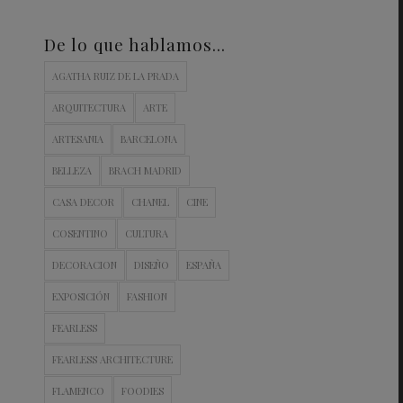
De lo que hablamos…
AGATHA RUIZ DE LA PRADA
ARQUITECTURA
ARTE
ARTESANIA
BARCELONA
BELLEZA
BRACH MADRID
CASA DECOR
CHANEL
CINE
COSENTINO
CULTURA
DECORACION
DISEÑO
ESPAÑA
EXPOSICIÓN
FASHION
FEARLESS
FEARLESS ARCHITECTURE
FLAMENCO
FOODIES