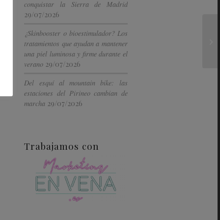
conquistar la Sierra de Madrid
29/07/2026
¿Skinbooster o bioestimulador? Los
tratamientos que ayudan a mantener
una piel luminosa y firme durante el
29/07/2026
verano
Del esquí al mountain bike: las
estaciones del Pirineo cambian de
29/07/2026
marcha
Trabajamos con