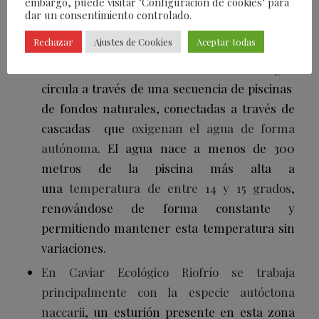
embargo, puede visitar "Configuración de cookies" para
platos dulces.
dar un consentimiento controlado.
A pocos metros del manantial donde nace el
Rechazar
Ajustes de Cookies
Aceptar todas
río Riofrío es donde se produce su
caviar.
Paralelo a este mismo río el agua
circula a través de una secuencia de piscinas
de fondos naturales, conectadas a través de
cascadas que
oxigenan el agua de forma
autónoma
. El agua nace a menos de 300
metros de la piscina más alta a
una
temperatura de entre 14 y 15 grados
,
renovándose de forma constante y
permitiendo mantener esta temperatura sin
variaciones.
En Caviar Ecológico Riofrío se trabaja
principalmente con la especie autóctona
naccarii
, un esturión presente en esta zona