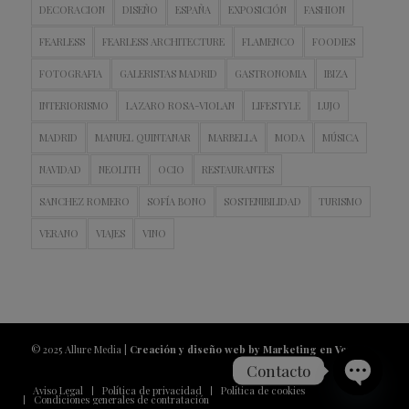
DECORACION
DISEÑO
ESPAÑA
EXPOSICIÓN
FASHION
FEARLESS
FEARLESS ARCHITECTURE
FLAMENCO
FOODIES
FOTOGRAFIA
GALERISTAS MADRID
GASTRONOMIA
IBIZA
INTERIORISMO
LAZARO ROSA-VIOLAN
LIFESTYLE
LUJO
MADRID
MANUEL QUINTANAR
MARBELLA
MODA
MÚSICA
NAVIDAD
NEOLITH
OCIO
RESTAURANTES
SANCHEZ ROMERO
SOFÍA BONO
SOSTENIBILIDAD
TURISMO
VERANO
VIAJES
VINO
© 2025 Allure Media |
Creación y diseño web by Marketing en Vena
Contacto
Aviso Legal
Política de privacidad
Política de cookies
Condiciones generales de contratación
Open