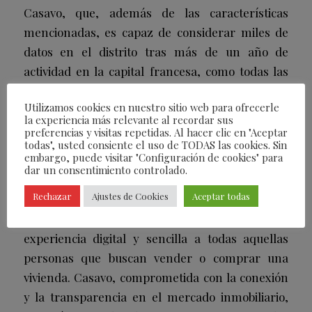
Casavo, que, además de las características
mencionadas, es capaz de considerar miles de
datos en el distrito tras más de un año de
actividad en la capital francesa, como todas las
transacciones de casas similares y las tendencias
Utilizamos cookies en nuestro sitio web para ofrecerle
de precios.
la experiencia más relevante al recordar sus
preferencias y visitas repetidas. Al hacer clic en "Aceptar
todas", usted consiente el uso de TODAS las cookies. Sin
embargo, puede visitar "Configuración de cookies" para
Tecnología que trasciende fronteras
dar un consentimiento controlado.
Rechazar
Ajustes de Cookies
Aceptar todas
La fusión de historia y cultura con tecnología es
parte de la misión de Casavo, ofreciendo una
experiencia digital y sencilla a todas aquellas
personas que buscan vender o comprar una
vivienda. Casavo, comprometida con la conexión
y la transparencia en el mercado inmobiliario,