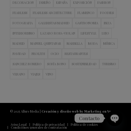
DECORACION
DISEÑO
ESPAÑA
EXPOSICIÓN
FASHION
FEARLESS
FEARLESS ARCHITECTURE
FLAMENCO
FOODIES
FOTOGRAFIA
GALERISTAS MADRID
GASTRONOMIA
IBIZA
INTERIORISMO
LAZARO ROSA-VIOLAN
LIFESTYLE
LUJO
MADRID
MANUEL QUINTANAR
MARBELLA
MODA
MÚSICA
NAVIDAD
NEOLITH
OCIO
RESTAURANTES
SANCHEZ ROMERO
SOFÍA BONO
SOSTENIBILIDAD
TURISMO
VERANO
VIAJES
VINO
© 2025 Allure Media |
Creación y diseño web by Marketing en Vena
Contacto
Aviso Legal
Política de privacidad
Política de cookies
Condiciones generales de contratación
Open