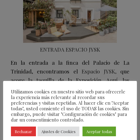
ENTRADA ESPACIO JYSK
En la entrada a la finca del Palacio de La
Trinidad, encontramos el
Espacio JYSK,
que
acoge la taquilla de la Exposición. Aquí, las
interioristas de
Studio Mo
han recreado «Villa
Utilizamos cookies en nuestro sitio web para ofrecerle
la experiencia más relevante al recordar sus
Calma», una vivienda mediterránea con aires
preferencias y visitas repetidas. Al hacer clic en "Aceptar
escandinavos, donde la combinación de muebles
todas", usted consiente el uso de TODAS las cookies. Sin
embargo, puede visitar "Configuración de cookies" para
de líneas nórdicas, detalles en fibra y textiles
dar un consentimiento controlado.
neutros y cálidos, todo, de esta firma danesa,
Rechazar
Ajustes de Cookies
Aceptar todas
contribuye a crear una atmósfera serena y