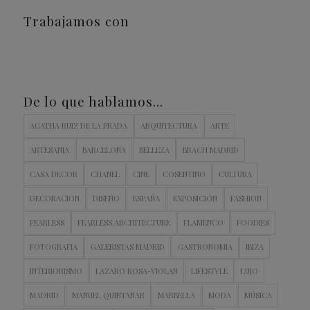
Trabajamos con
De lo que hablamos…
AGATHA RUIZ DE LA PRADA
ARQUITECTURA
ARTE
ARTESANIA
BARCELONA
BELLEZA
BRACH MADRID
CASA DECOR
CHANEL
CINE
COSENTINO
CULTURA
DECORACION
DISEÑO
ESPAÑA
EXPOSICIÓN
FASHION
FEARLESS
FEARLESS ARCHITECTURE
FLAMENCO
FOODIES
FOTOGRAFIA
GALERISTAS MADRID
GASTRONOMIA
IBIZA
INTERIORISMO
LAZARO ROSA-VIOLAN
LIFESTYLE
LUJO
MADRID
MANUEL QUINTANAR
MARBELLA
MODA
MÚSICA