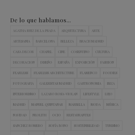
De lo que hablamos…
AGATHA RUIZ DE LA PRADA
ARQUITECTURA
ARTE
ARTESANIA
BARCELONA
BELLEZA
BRACH MADRID
CASA DECOR
CHANEL
CINE
COSENTINO
CULTURA
DECORACION
DISEÑO
ESPAÑA
EXPOSICIÓN
FASHION
FEARLESS
FEARLESS ARCHITECTURE
FLAMENCO
FOODIES
FOTOGRAFIA
GALERISTAS MADRID
GASTRONOMIA
IBIZA
INTERIORISMO
LAZARO ROSA-VIOLAN
LIFESTYLE
LUJO
MADRID
MANUEL QUINTANAR
MARBELLA
MODA
MÚSICA
NAVIDAD
NEOLITH
OCIO
RESTAURANTES
SANCHEZ ROMERO
SOFÍA BONO
SOSTENIBILIDAD
TURISMO