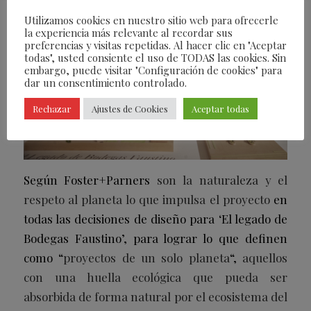
Utilizamos cookies en nuestro sitio web para ofrecerle
la experiencia más relevante al recordar sus
preferencias y visitas repetidas. Al hacer clic en "Aceptar
todas", usted consiente el uso de TODAS las cookies. Sin
embargo, puede visitar "Configuración de cookies" para
dar un consentimiento controlado.
Rechazar
Ajustes de Cookies
Aceptar todas
Según Foster+Parners
son la naturaleza y el
respeto al planeta lo que impulsa el proyecto
en
todas las decisiones de diseño para ‘El legado de
Bodegas Faustino’, para lograr lo que definen
como “
proyectos de un solo planeta
“,
aquellos
con una huella ecológica que pueda ser
absorbida de forma natural por el ecosistema del