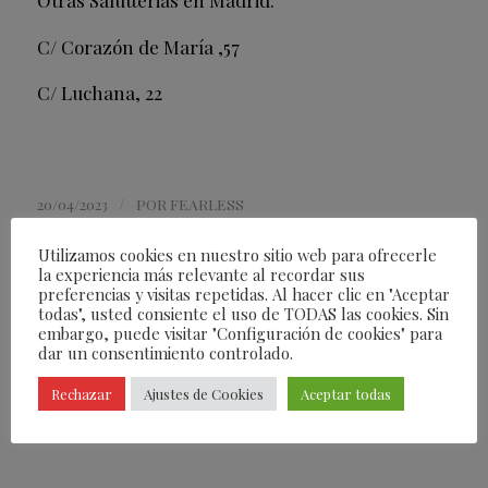
Otras Salutterias en Madrid:
C/ Corazón de María ,57
C/ Luchana, 22
/
20/04/2023
POR
FEARLESS
Utilizamos cookies en nuestro sitio web para ofrecerle
la experiencia más relevante al recordar sus
Compartir esta entrada
preferencias y visitas repetidas. Al hacer clic en "Aceptar
todas", usted consiente el uso de TODAS las cookies. Sin
embargo, puede visitar "Configuración de cookies" para
dar un consentimiento controlado.
Rechazar
Ajustes de Cookies
Aceptar todas