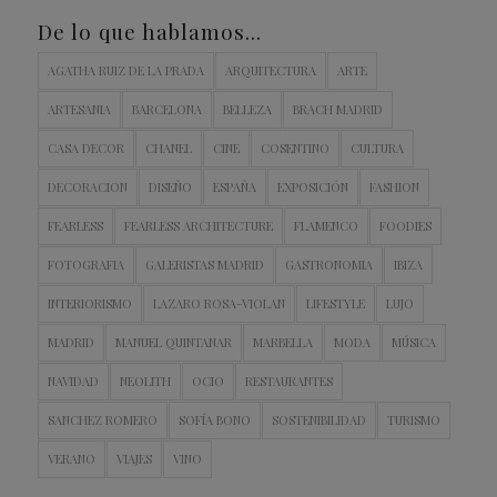
De lo que hablamos…
AGATHA RUIZ DE LA PRADA
ARQUITECTURA
ARTE
ARTESANIA
BARCELONA
BELLEZA
BRACH MADRID
CASA DECOR
CHANEL
CINE
COSENTINO
CULTURA
DECORACION
DISEÑO
ESPAÑA
EXPOSICIÓN
FASHION
FEARLESS
FEARLESS ARCHITECTURE
FLAMENCO
FOODIES
FOTOGRAFIA
GALERISTAS MADRID
GASTRONOMIA
IBIZA
INTERIORISMO
LAZARO ROSA-VIOLAN
LIFESTYLE
LUJO
MADRID
MANUEL QUINTANAR
MARBELLA
MODA
MÚSICA
NAVIDAD
NEOLITH
OCIO
RESTAURANTES
SANCHEZ ROMERO
SOFÍA BONO
SOSTENIBILIDAD
TURISMO
VERANO
VIAJES
VINO