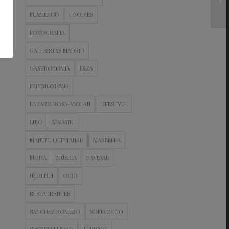
FLAMENCO
FOODIES
FOTOGRAFIA
GALERISTAS MADRID
GASTRONOMIA
IBIZA
INTERIORISMO
LAZARO ROSA-VIOLAN
LIFESTYLE
LUJO
MADRID
MANUEL QUINTANAR
MARBELLA
MODA
MÚSICA
NAVIDAD
NEOLITH
OCIO
RESTAURANTES
SANCHEZ ROMERO
SOFÍA BONO