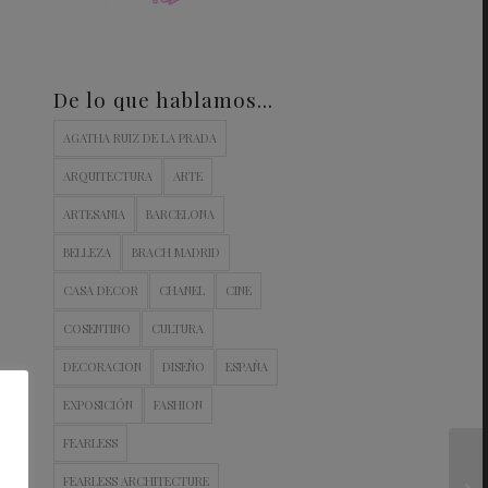
De lo que hablamos…
AGATHA RUIZ DE LA PRADA
ARQUITECTURA
ARTE
ARTESANIA
BARCELONA
BELLEZA
BRACH MADRID
CASA DECOR
CHANEL
CINE
COSENTINO
CULTURA
DECORACION
DISEÑO
ESPAÑA
EXPOSICIÓN
FASHION
FEARLESS
FEARLESS ARCHITECTURE