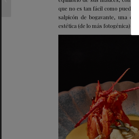
cocina italiana
que no es tan fácil como puede p
salpicón de bogavante, una de l
estética (de lo más fotogénica) co