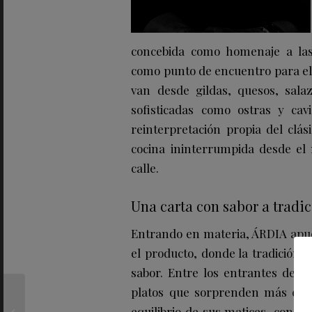
concebida como homenaje a las 
como punto de encuentro para el 
van desde gildas, quesos, sal
sofisticadas como ostras y ca
reinterpretación propia del clás
cocina ininterrumpida desde el
calle.
Una carta con sabor a tradi
Entrando en materia, ÁRDIA apue
el producto, donde la tradición se
sabor. Entre los entrantes desta
platos que sorprenden más en bo
Parmigiano Reggiano,
equilibrio de sus matices, con e
el gran comodín de la