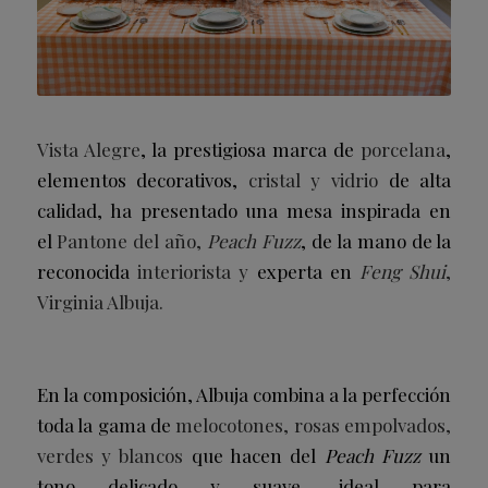
Vista Alegre
, la prestigiosa marca de
porcelana
,
elementos decorativos,
cristal y vidrio
de alta
calidad, ha presentado una
mesa inspirada en
el
Pantone del año,
Peach Fuzz
, de la mano de la
reconocida
interiorista y
experta en
Feng Shui
,
Virginia Albuja.
En la composición, Albuja combina a la perfección
toda la gama de
melocotones, rosas empolvados,
verdes y blancos
que hacen del
Peach Fuzz
un
tono delicado y suave, ideal para