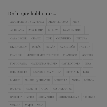
De lo que hablamos…
AGATHA RUIZ DE LA PRADA
ARQUITECTURA
ARTE
ARTESANIA
BARCELONA
BELLEZA
BRACH MADRID
CASA DECOR
CHANEL
CINE
COSENTINO
CULTURA
DECORACION
DISEÑO
ESPAÑA
EXPOSICIÓN
FASHION
FEARLESS
FEARLESS ARCHITECTURE
FLAMENCO
FOODIES
FOTOGRAFIA
GALERISTAS MADRID
GASTRONOMIA
IBIZA
INTERIORISMO
LAZARO ROSA-VIOLAN
LIFESTYLE
LUJO
MADRID
MANUEL QUINTANAR
MARBELLA
MODA
MÚSICA
NAVIDAD
NEOLITH
OCIO
RESTAURANTES
SANCHEZ ROMERO
SOFÍA BONO
SOSTENIBILIDAD
TURISMO
VERANO
VIAJES
VINO