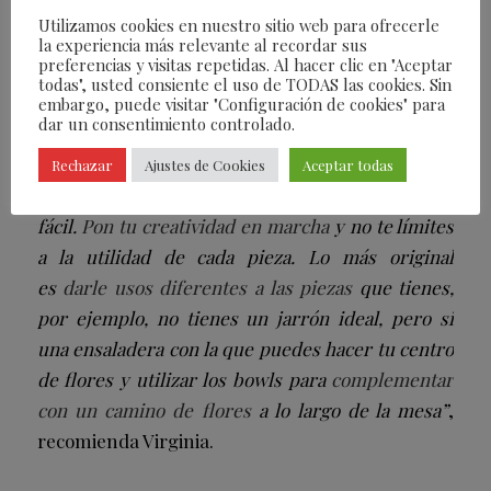
Utilizamos cookies en nuestro sitio web para ofrecerle
la experiencia más relevante al recordar sus
preferencias y visitas repetidas. Al hacer clic en "Aceptar
todas", usted consiente el uso de TODAS las cookies. Sin
embargo, puede visitar "Configuración de cookies" para
dar un consentimiento controlado.
Rechazar
Ajustes de Cookies
Aceptar todas
“Con las piezas de Vista Alegre lo tienes muy
fácil.
Pon tu creatividad en marcha
y no te límites
a la utilidad de cada pieza. Lo más original
es
darle usos diferentes a las piezas
que tienes,
por ejemplo, no tienes un jarrón ideal, pero si
una ensaladera con la que puedes hacer tu centro
de flores y utilizar los bowls para
complementar
con un camino de flores
a lo largo de la mesa”
,
recomienda Virginia.