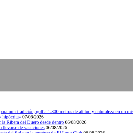
a unir tradición, golf a 1.800 metros de altitud y naturaleza en un mi
 hipócrita»
07/08/2026
r la Ribera del Duero desde dentro
06/08/2026
a llevarse de vacaciones
06/08/2026
Costa del Sol con la apertura de El Lago Club
06/08/2026