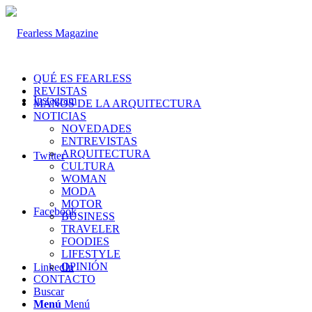
QUÉ ES FEARLESS
REVISTAS
Instagram
MANOS DE LA ARQUITECTURA
NOTICIAS
NOVEDADES
ENTREVISTAS
ARQUITECTURA
Twitter
CULTURA
WOMAN
MODA
MOTOR
Facebook
BUSINESS
TRAVELER
FOODIES
LIFESTYLE
OPINIÓN
LinkedIn
CONTACTO
Buscar
Menú
Menú