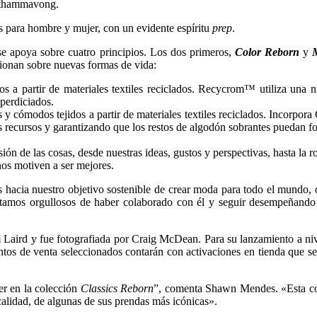
athammavong.
s para hombre y mujer, con un evidente espíritu
prep
.
 apoya sobre cuatro principios. Los dos primeros,
Color Reborn
y
M
xionan sobre nuevas formas de vida:
os a partir de materiales textiles reciclados. Recycrom™️ utiliza una 
sperdiciados.
 y cómodos tejidos a partir de materiales textiles reciclados. Incorpora
 recursos y garantizando que los restos de algodón sobrantes puedan for
ión de las cosas, desde nuestras ideas, gustos y perspectivas, hasta la 
os motiven a ser mejores.
hacia nuestro objetivo sostenible de crear moda para todo el mundo,
stamos orgullosos de haber colaborado con él y seguir desempeñando n
m Laird y fue fotografiada por Craig McDean. Para su lanzamiento a n
os de venta seleccionados contarán con activaciones en tienda que s
r en la colección
Classics Reborn
”, comenta Shawn Mendes. «Esta col
calidad, de algunas de sus prendas más icónicas».