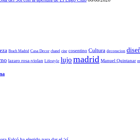
dise
leza
Cultura
cosentino
decoracion
Brach Madrid
Casa Decor
chanel
cine
madrid
lujo
smo
lazaro rosa-violan
Manuel Quintanar
Lifestyle
m
ena
ra Falcó ha elegido para dar el ‘sí,...