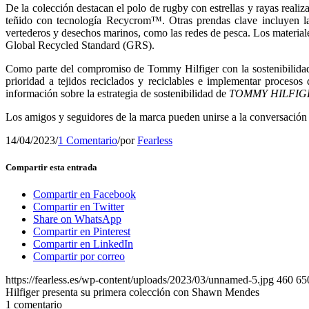
De la colección destacan el polo de rugby con estrellas y rayas real
teñido con tecnología Recycrom™. Otras prendas clave incluyen la
vertederos y desechos marinos, como las redes de pesca. Los materia
Global Recycled Standard (GRS).
Como parte del compromiso de Tommy Hilfiger con la sostenibilidad,
prioridad a tejidos reciclados y reciclables e implementar proces
información sobre la estrategia de sostenibilidad de
TOMMY HILFIG
Los amigos y seguidores de la marca pueden unirse a la conversac
14/04/2023
/
1 Comentario
/
por
Fearless
Compartir esta entrada
Compartir en Facebook
Compartir en Twitter
Share on WhatsApp
Compartir en Pinterest
Compartir en LinkedIn
Compartir por correo
https://fearless.es/wp-content/uploads/2023/03/unnamed-5.jpg
460
65
Hilfiger presenta su primera colección con Shawn Mendes
1
comentario