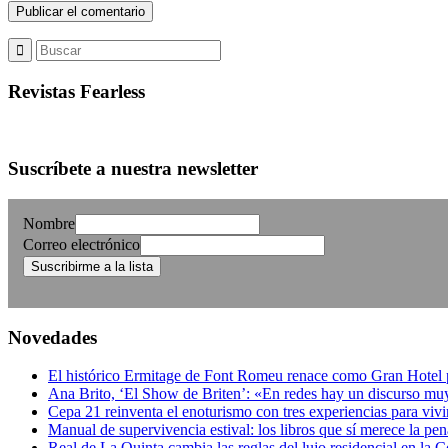
Revistas Fearless
Suscríbete a nuestra newsletter
Nombre
Correo electrónico
Novedades
El histórico Ermitage de Font Romeu renace como Gran Hotel par
Ana Brito, ‘El Show de Briten’: «En redes hay un discurso muy
Cepa 21 reinventa el enoturismo con tres experiencias para vivi
Manual de supervivencia estival: los libros que sí merece la pen
Real de La Quinta cambia las reglas del lujo residencial en la 