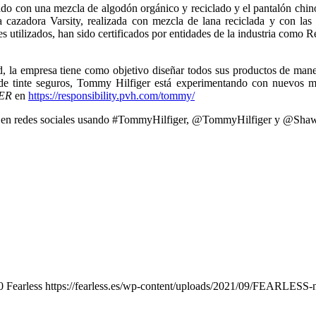
izado con una mezcla de algodón orgánico y reciclado y el pantalón chin
 cazadora Varsity, realizada con mezcla de lana reciclada y con l
les utilizados, han sido certificados por entidades de la industria co
 la empresa tiene como objetivo diseñar todos sus productos de maner
os de tinte seguros, Tommy Hilfiger está experimentando con nuevos m
ER
en
https://responsibility.pvh.
com/tommy/
ión en redes sociales usando #TommyHilfiger, @TommyHilfiger y @Sh
0
Fearless
https://fearless.es/wp-content/uploads/2021/09/FEARLESS-