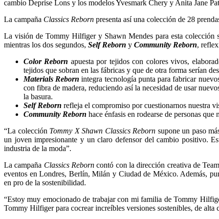
cambio Deprise Lons y los modelos Yvesmark Chery y Anita Jane P
La campaña
Classics Reborn
presenta así una colección de 28 prenda
La visión de Tommy Hilfiger y Shawn Mendes para esta colección se
mientras los dos segundos,
Self Reborn
y
Community Reborn
, refle
Color Reborn
apuesta por tejidos con colores vivos, elaborad
tejidos que sobran en las fábricas y que de otra forma serían de
Materials Reborn
integra tecnología punta para fabricar nuevos
con fibra de madera, reduciendo así la necesidad de usar nuevos
la basura.
Self Reborn
refleja el compromiso por cuestionarnos nuestra vis
Community Reborn
hace énfasis en rodearse de personas que n
“La colección
Tommy X Shawn Classics Reborn
supone un paso más 
un joven impresionante y un claro defensor del cambio positivo. E
industria de la moda”.
La campaña
Classics Reborn
contó con la dirección creativa de Tea
eventos en Londres, Berlín, Milán y Ciudad de México. Además, punt
en pro de la sostenibilidad.
“Estoy muy emocionado de trabajar con mi familia de Tommy Hilfige
Tommy Hilfiger para cocrear increíbles versiones sostenibles, de alta 