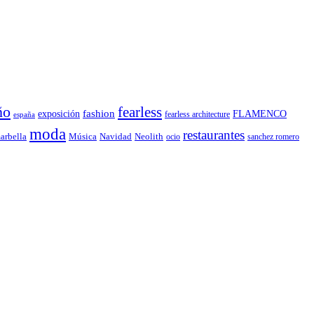
ño
fearless
fashion
exposición
FLAMENCO
fearless architecture
españa
moda
restaurantes
Música
Navidad
arbella
Neolith
ocio
sanchez romero