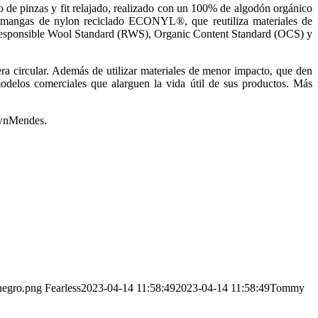
o de pinzas y fit relajado, realizado con un 100% de algodón orgánico
as mangas de nylon reciclado ECONYL®, que reutiliza materiales de
mo Responsible Wool Standard (RWS), Organic Content Standard (OCS) y
a circular. Además de utilizar materiales de menor impacto, que den
odelos comerciales que alarguen la vida útil de sus productos. Más
awnMendes.
negro.png
Fearless
2023-04-14 11:58:49
2023-04-14 11:58:49
Tommy