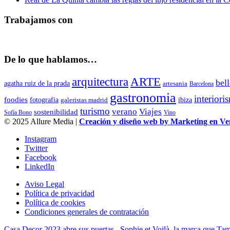
Trabajamos con
De lo que hablamos…
arquitectura
ARTE
bel
agatha ruiz de la prada
artesania
Barcelona
gastronomia
interiori
foodies
fotografia
ibiza
galeristas madrid
turismo
Viajes
verano
sostenibilidad
Sofía Bono
Vino
© 2025 Allure Media |
Creación y diseño web by Marketing en V
Instagram
Twitter
Facebook
LinkedIn
Aviso Legal
Política de privacidad
Política de cookies
Condiciones generales de contratación
Casa Decor 2023 abre sus puertas
Sophie et Voilà, la marca que Tama