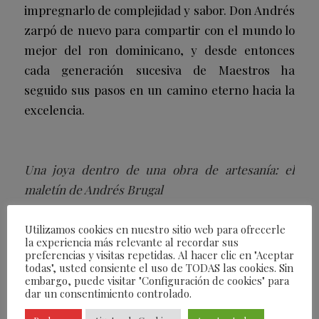
impregnarlo de complejidad y sabor. Don Andrés
zarpó de nuevo para compartir con el mundo lo
mejor del ron dominicano, y desde entonces
cada generación sucesiva de Maestros ha
seguido sus pasos en un camino eterno hacia la
excelencia.
Una joya dentro de una obra de artesanía: el
maletín de Andrés Brugal
El
packaging
de esta nueva referencia simula un
Utilizamos cookies en nuestro sitio web para ofrecerle
maletín de viaje, haciendo un guiño a ese primer
la experiencia más relevante al recordar sus
preferencias y visitas repetidas. Al hacer clic en "Aceptar
viaje de su fundador y a todos los que siguieron.
todas", usted consiente el uso de TODAS las cookies. Sin
La superficie exterior, de madera de roble
embargo, puede visitar "Configuración de cookies" para
dar un consentimiento controlado.
americano, está grabada con un icónico patrón