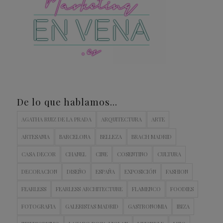
De lo que hablamos…
AGATHA RUIZ DE LA PRADA
ARQUITECTURA
ARTE
ARTESANIA
BARCELONA
BELLEZA
BRACH MADRID
CASA DECOR
CHANEL
CINE
COSENTINO
CULTURA
DECORACION
DISEÑO
ESPAÑA
EXPOSICIÓN
FASHION
FEARLESS
FEARLESS ARCHITECTURE
FLAMENCO
FOODIES
FOTOGRAFIA
GALERISTAS MADRID
GASTRONOMIA
IBIZA