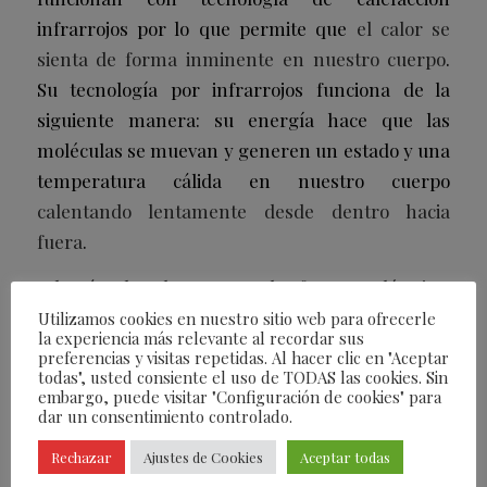
infrarrojos por lo que permite que
el calor se
sienta de forma inminente en nuestro cuerpo
.
Su tecnología por infrarrojos funciona de la
siguiente manera: su energía hace que las
moléculas se muevan y generen un estado y una
temperatura cálida en nuestro cuerpo
calentando lentamente desde dentro hacia
fuera
.
Además de ahorrar en la factura eléctrica,
también nos aportan
beneficios para la salud
Utilizamos cookies en nuestro sitio web para ofrecerle
la experiencia más relevante al recordar sus
como puede ser en la circulación sanguínea ya
preferencias y visitas repetidas. Al hacer clic en "Aceptar
que la estimula, en la reducción de dolor o la
todas", usted consiente el uso de TODAS las cookies. Sin
embargo, puede visitar "Configuración de cookies" para
rigidez en articulaciones, así como de la
dar un consentimiento controlado.
inflamación proporcionando relajación
Rechazar
Ajustes de Cookies
Aceptar todas
muscular, es capaz también de revitalizar la piel