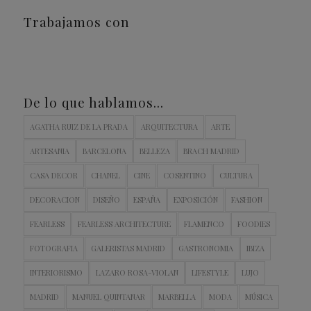
Trabajamos con
De lo que hablamos…
AGATHA RUIZ DE LA PRADA
ARQUITECTURA
ARTE
ARTESANIA
BARCELONA
BELLEZA
BRACH MADRID
CASA DECOR
CHANEL
CINE
COSENTINO
CULTURA
DECORACION
DISEÑO
ESPAÑA
EXPOSICIÓN
FASHION
FEARLESS
FEARLESS ARCHITECTURE
FLAMENCO
FOODIES
FOTOGRAFIA
GALERISTAS MADRID
GASTRONOMIA
IBIZA
INTERIORISMO
LAZARO ROSA-VIOLAN
LIFESTYLE
LUJO
MADRID
MANUEL QUINTANAR
MARBELLA
MODA
MÚSICA