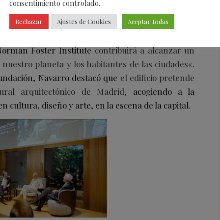
consentimiento controlado.
 «Desde la Fundación Arquia nos sentimos
Rechazar
Ajustes de Cookies
Aceptar todas
ue Norman Foster haya elegido nuestra sede para
 de su proyecto. Tenemos la certeza de que una
Norman Foster Institute
contribuirá a alcanzar un
 nuestro planeta y los habitantes de las ciudades
«.
Fundación, Navarro destacó que
el edificio pretende
tural arquitectónico de Madrid
, acogiendo a la
 cultura, diseño y arte, en la escena de la capital.