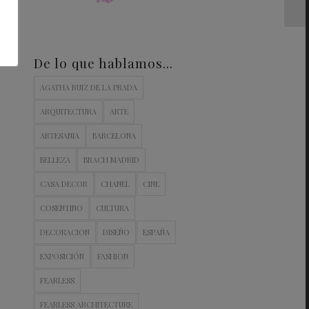
De lo que hablamos…
AGATHA RUIZ DE LA PRADA
ARQUITECTURA
ARTE
ARTESANIA
BARCELONA
BELLEZA
BRACH MADRID
CASA DECOR
CHANEL
CINE
COSENTINO
CULTURA
DECORACION
DISEÑO
ESPAÑA
EXPOSICIÓN
FASHION
FEARLESS
FEARLESS ARCHITECTURE