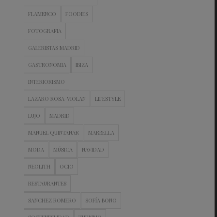
FLAMENCO
FOODIES
FOTOGRAFIA
GALERISTAS MADRID
GASTRONOMIA
IBIZA
INTERIORISMO
LAZARO ROSA-VIOLAN
LIFESTYLE
LUJO
MADRID
MANUEL QUINTANAR
MARBELLA
MODA
MÚSICA
NAVIDAD
NEOLITH
OCIO
RESTAURANTES
SANCHEZ ROMERO
SOFÍA BONO