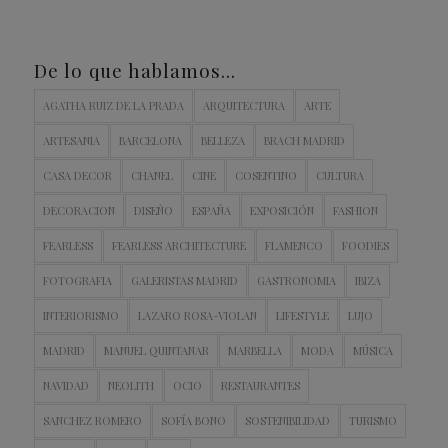
De lo que hablamos…
AGATHA RUIZ DE LA PRADA
ARQUITECTURA
ARTE
ARTESANIA
BARCELONA
BELLEZA
BRACH MADRID
CASA DECOR
CHANEL
CINE
COSENTINO
CULTURA
DECORACION
DISEÑO
ESPAÑA
EXPOSICIÓN
FASHION
FEARLESS
FEARLESS ARCHITECTURE
FLAMENCO
FOODIES
FOTOGRAFIA
GALERISTAS MADRID
GASTRONOMIA
IBIZA
INTERIORISMO
LAZARO ROSA-VIOLAN
LIFESTYLE
LUJO
MADRID
MANUEL QUINTANAR
MARBELLA
MODA
MÚSICA
NAVIDAD
NEOLITH
OCIO
RESTAURANTES
SANCHEZ ROMERO
SOFÍA BONO
SOSTENIBILIDAD
TURISMO