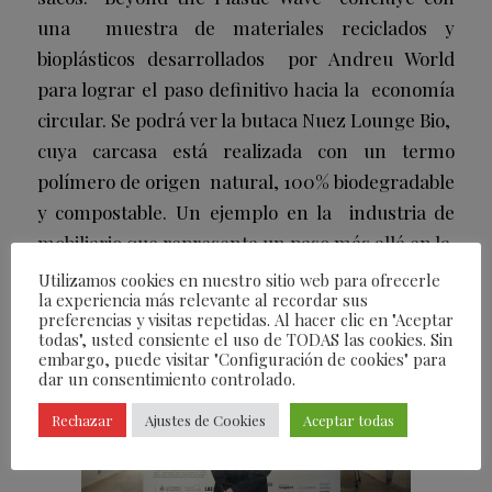
una muestra de materiales reciclados y
bioplásticos desarrollados por Andreu World
para lograr el paso definitivo hacia la economía
circular. Se podrá ver la butaca Nuez Lounge Bio,
cuya carcasa está realizada con un termo
polímero de origen natural, 100% biodegradable
y compostable. Un ejemplo en la industria de
mobiliario que representa un paso más allá en la
sostenibilidad.
Utilizamos cookies en nuestro sitio web para ofrecerle
la experiencia más relevante al recordar sus
preferencias y visitas repetidas. Al hacer clic en "Aceptar
todas", usted consiente el uso de TODAS las cookies. Sin
embargo, puede visitar "Configuración de cookies" para
dar un consentimiento controlado.
Rechazar
Ajustes de Cookies
Aceptar todas