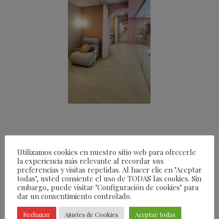
Destaca además el
Redensificación corporal
, un
nuevo tratamiento de rejuvenecimiento corporal
Utilizamos cookies en nuestro sitio web para ofrecerle
la experiencia más relevante al recordar sus
sin cirugía enfocado a corregir y prevenir las
preferencias y visitas repetidas. Al hacer clic en "Aceptar
todas", usted consiente el uso de TODAS las cookies. Sin
propiedades perdidas debido al envejecimiento.
embargo, puede visitar "Configuración de cookies" para
Aporta de forma inmediata un extra de
dar un consentimiento controlado.
colágeno, elastina y fibrina a tu piel de forma
Rechazar
Ajustes de Cookies
Aceptar todas