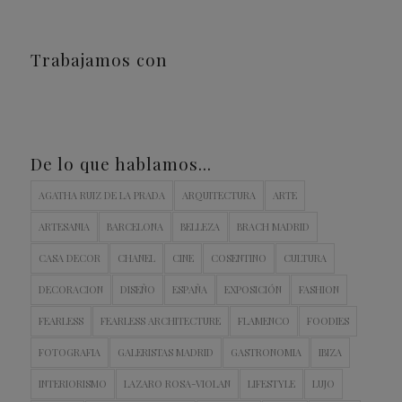
Trabajamos con
De lo que hablamos…
AGATHA RUIZ DE LA PRADA
ARQUITECTURA
ARTE
ARTESANIA
BARCELONA
BELLEZA
BRACH MADRID
CASA DECOR
CHANEL
CINE
COSENTINO
CULTURA
DECORACION
DISEÑO
ESPAÑA
EXPOSICIÓN
FASHION
FEARLESS
FEARLESS ARCHITECTURE
FLAMENCO
FOODIES
FOTOGRAFIA
GALERISTAS MADRID
GASTRONOMIA
IBIZA
INTERIORISMO
LAZARO ROSA-VIOLAN
LIFESTYLE
LUJO