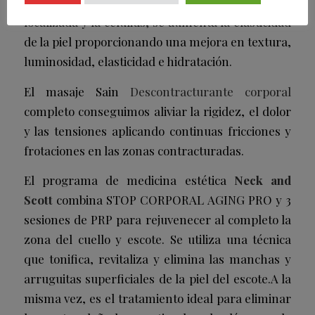
natural. De esta manera, se elimina la grasa
localizada y la celulitis, se aumenta la elasticidad
de la piel proporcionando una mejora en textura,
luminosidad, elasticidad e hidratación.
El masaje Sain
Descontracturante corporal
completo conseguimos aliviar la rigidez, el dolor
y las tensiones aplicando continuas fricciones y
frotaciones en las zonas contracturadas.
El programa de medicina estética
Neck and
Scott
combina STOP CORPORAL AGING PRO y 3
sesiones de PRP para rejuvenecer al completo la
zona del cuello y escote. Se utiliza una técnica
que tonifica, revitaliza y elimina las manchas y
arruguitas superficiales de la piel del escote.A la
misma vez, es el tratamiento ideal para eliminar