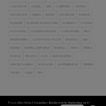
CASA DECOR
CHANEL
CINE
COSENTINO
CULTURA
DECORACION
DISEÑO
ESPAÑA
EXPOSICIÓN
FASHION
FEARLESS
FEARLESS ARCHITECTURE
FLAMENCO
FOODIES
FOTOGRAFIA
GALERISTAS MADRID
GASTRONOMIA
IBIZA
INTERIORISMO
LAZARO ROSA-VIOLAN
LIFESTYLE
LUJO
MADRID
MANUEL QUINTANAR
MARBELLA
MODA
MÚSICA
NAVIDAD
NEOLITH
OCIO
RESTAURANTES
SANCHEZ ROMERO
SOFÍA BONO
SOSTENIBILIDAD
TURISMO
VERANO
VIAJES
VINO
© 2025 Allure Media |
Creación y diseño web by Marketing en Vena