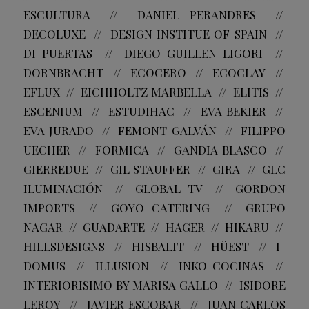
ESCULTURA // DANIEL PERANDRES //
DECOLUXE // DESIGN INSTITUE OF SPAIN //
DI PUERTAS // DIEGO GUILLEN LIGORI //
DORNBRACHT // ECOCERO // ECOCLAY //
EFLUX // EICHHOLTZ MARBELLA // ELITIS //
ESCENIUM // ESTUDIHAC // EVA BEKIER //
EVA JURADO // FEMONT GALVÁN // FILIPPO
UECHER // FORMICA // GANDIA BLASCO //
GIERREDUE // GIL STAUFFER // GIRA // GLC
ILUMINACIÓN // GLOBAL TV // GORDON
IMPORTS // GOYO CATERING // GRUPO
NAGAR // GUADARTE // HAGER // HIKARU //
HILLSDESIGNS // HISBALIT // HÜEST // I-
DOMUS // ILLUSION // INKO COCINAS //
INTERIORISIMO BY MARISA GALLO // ISIDORE
LEROY // JAVIER ESCOBAR // JUAN CARLOS