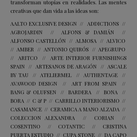
transforman utopías en realidades. Las mentes
creativas que dan vida a las ideas son:
AALTO EXCLUSIVE DESIGN // ADDICTIONS //
AGROJARDIN // ALFONS & DAMIÁN //
ALFONSO CASTELLÓN // ALMOSA // ALVICO
// AMBER // ANTONIO QUIRÓS // APEGRUPO
// ARITCO // ARTE INTERIOR FURNISHINGS
SPAIN // ARTESANOS DE ARAGÓN // ASCALE
BY TAU // ATELIERMEL // AUTHENTAGE //
AVAWOOD DESIGN // ART FROM SPAIN //
BANG & OLUFSEN // BARDERA // BONA //
BORA // C & P // CARRILLO INTERIORISMO //
CASAMANCE // CERAMICA A MANO ALZADA //
COLECCION ALEXANDRA // CORIAN //
COSENTINO // COTANTIC // CRISTINA
PUERTA ESTUDIO // CUPA STONE // DA CAPO