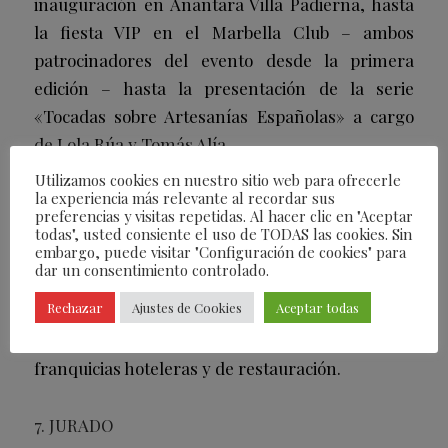
inauguración en Anantara Villa Padierna, hasta
la fiesta VIP en el Marbella Club – ambos
patrocinadores del evento desde la primera
edición – hasta la presentación de la serie
«Tocadas sobre Artesanías Españolas» a cargo
de Lola Rúa y Tomás Alía.
Utilizamos cookies en nuestro sitio web para ofrecerle
la experiencia más relevante al recordar sus
preferencias y visitas repetidas. Al hacer clic en "Aceptar
El enfoque de negocios presentados por Cement
todas", usted consiente el uso de TODAS las cookies. Sin
embargo, puede visitar "Configuración de cookies" para
Design en las jornadas Pro Business, discutirá el
dar un consentimiento controlado.
papel crucial del diseño y la arquitectura en el
Rechazar
Ajustes de Cookies
Aceptar todas
desarrollo de franquicias comerciales, con la
participación de importantes dueños de
franquicias hoteleras y de restauración.
7. JURADO