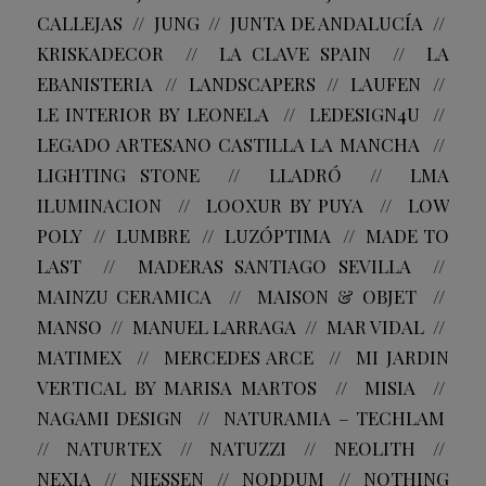
CALLEJAS // JUNG // JUNTA DE ANDALUCÍA //
KRISKADECOR // LA CLAVE SPAIN // LA
EBANISTERIA // LANDSCAPERS // LAUFEN //
LE INTERIOR BY LEONELA // LEDESIGN4U //
LEGADO ARTESANO CASTILLA LA MANCHA //
LIGHTING STONE // LLADRÓ // LMA
ILUMINACION // LOOXUR BY PUYA // LOW
POLY // LUMBRE // LUZÓPTIMA // MADE TO
LAST // MADERAS SANTIAGO SEVILLA //
MAINZU CERAMICA // MAISON & OBJET //
MANSO // MANUEL LARRAGA // MAR VIDAL //
MATIMEX // MERCEDES ARCE // MI JARDIN
VERTICAL BY MARISA MARTOS // MISIA //
NAGAMI DESIGN // NATURAMIA – TECHLAM
// NATURTEX // NATUZZI // NEOLITH //
NEXIA // NIESSEN // NODDUM // NOTHING