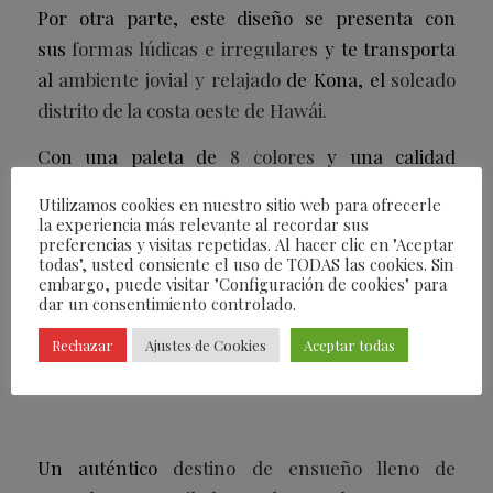
Por otra parte, este diseño se presenta con
sus
formas lúdicas e irregulares
y te transporta
al
ambiente jovial y relajado
de Kona, el
soleado
distrito de la costa oeste de Hawái.
Con una paleta de
8 colores
y una calidad
insuperable, Kona cuenta con una historia de lujo
Utilizamos cookies en nuestro sitio web para ofrecerle
y sofisticación en cada rincón que adorna.
la experiencia más relevante al recordar sus
preferencias y visitas repetidas. Al hacer clic en "Aceptar
todas", usted consiente el uso de TODAS las cookies. Sin
embargo, puede visitar "Configuración de cookies" para
dar un consentimiento controlado.
MAUI
Rechazar
Ajustes de Cookies
Aceptar todas
Un auténtico
destino de ensueño lleno de