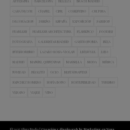
ARTESANIA
BARCELONA
BELLEZA
BRACH MADRID
CASA DECOR
CHANEL
CINE
COSENTINO
CULTURA
DECORACION
DISEÑO
ESPAÑA
EXPOSICIÓN
FASHION
FEARLESS
FEARLESS ARCHITECTURE
FLAMENCO
FOODIES
FOTOGRAFIA
GALERISTAS MADRID
GASTRONOMIA
IBIZA
INTERIORISMO
LAZARO ROSA-VIOLAN
LIFESTYLE
LUJO
MADRID
MANUEL QUINTANAR
MARBELLA
MODA
MÚSICA
NAVIDAD
NEOLITH
OCIO
RESTAURANTES
SANCHEZ ROMERO
SOFÍA BONO
SOSTENIBILIDAD
TURISMO
VERANO
VIAJES
VINO
© 2025 Allure Media |
Creación y diseño web by Marketing en Vena