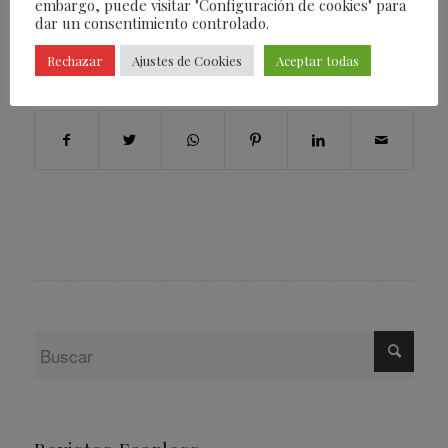
embargo, puede visitar "Configuración de cookies" para
/
05/07/2023
POR
FEARLESS
dar un consentimiento controlado.
Rechazar
Ajustes de Cookies
Aceptar todas
Compartir esta entrada