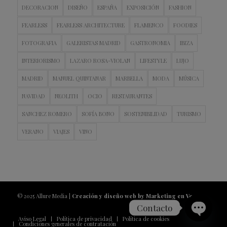
DECORACION
DISEÑO
ESPAÑA
EXPOSICIÓN
FASHION
FEARLESS
FEARLESS ARCHITECTURE
FLAMENCO
FOODIES
FOTOGRAFIA
GALERISTAS MADRID
GASTRONOMIA
IBIZA
INTERIORISMO
LAZARO ROSA-VIOLAN
LIFESTYLE
LUJO
MADRID
MANUEL QUINTANAR
MARBELLA
MODA
MÚSICA
NAVIDAD
NEOLITH
OCIO
RESTAURANTES
SANCHEZ ROMERO
SOFÍA BONO
SOSTENIBILIDAD
TURISMO
VERANO
VIAJES
VINO
© 2025 Allure Media |
Creación y diseño web by Marketing en Vena
Contacto
Aviso Legal
Política de privacidad
Política de cookies
Condiciones generales de contratación
Open