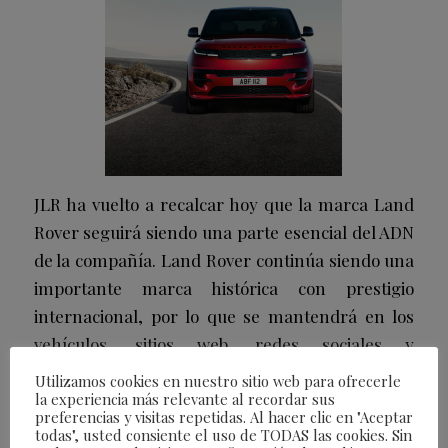
JLR ha vuelto a recalcar hoy que la marca Land
Rover seguirá siendo una parte esencial del ADN
de la compañía. Land Rover continúa siendo una
importante marca histórica con prestigio
internacional, por lo que se mantendrá en los
vehículos, sitios web, redes sociales y
concesionarios como base de las marcas de nivel
Utilizamos cookies en nuestro sitio web para ofrecerle
la experiencia más relevante al recordar sus
mundial Range Rover, Defender y Discovery.
preferencias y visitas repetidas. Al hacer clic en "Aceptar
todas", usted consiente el uso de TODAS las cookies. Sin