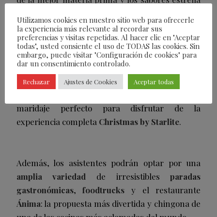
de cada cultura. Una fusión de la herencia de los
Utilizamos cookies en nuestro sitio web para ofrecerle
clásicos de la alta cocina con toques de
la experiencia más relevante al recordar sus
preferencias y visitas repetidas. Al hacer clic en "Aceptar
innovación, para viajar por un mundo de sabores
todas", usted consiente el uso de TODAS las cookies. Sin
a través de degustaciones frías y calientes,
embargo, puede visitar "Configuración de cookies" para
dar un consentimiento controlado.
elaboraciones bistró, showcookings, y exquisitas
delicias dulces. Desde las 19:00h dará comienzo
Rechazar
Ajustes de Cookies
Aceptar todas
todo este
despliegue gastronómico
como
maridaje perfecto para disfrutar de la
experiencia completa
Christmas by Starlite
.
Además, los asistentes podrán optar por una
amplia variedad
de irresistibles
paradas
gastronómicas
,
foodtrucks
y el restaurante
Ánima
: la propuesta más divertida y chingona de
una de las cocinas más aclamadas del mundo.