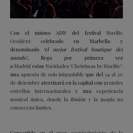
Con el mismo ADN del festival
Starlite
Occident
celebrado en Marbella y
denominado
‘el mejor festival boutique del
mundo’
, llega por primera vez
a
Madrid
estas
Navidades ‘Christmas by Starlite’
:
una
apuesta de ocio inigualable
que del
14 al 20
de dicie
mbre
aterrizará en la capital con
grandes
estrellas internacionales
y una
experiencia
musical única, donde la ilusión y la magia no
conocerán límites.
Convertido en el
gran acontecimiento de la