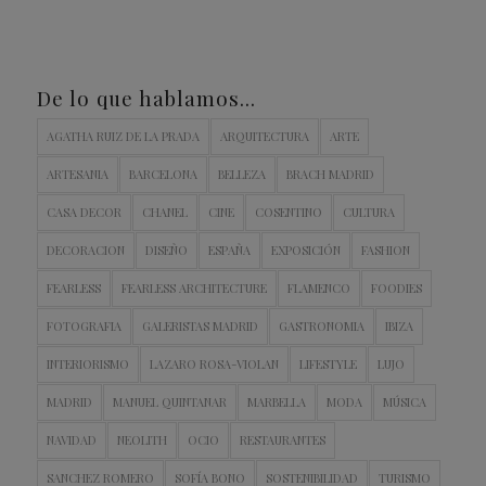
De lo que hablamos…
AGATHA RUIZ DE LA PRADA
ARQUITECTURA
ARTE
ARTESANIA
BARCELONA
BELLEZA
BRACH MADRID
CASA DECOR
CHANEL
CINE
COSENTINO
CULTURA
DECORACION
DISEÑO
ESPAÑA
EXPOSICIÓN
FASHION
FEARLESS
FEARLESS ARCHITECTURE
FLAMENCO
FOODIES
FOTOGRAFIA
GALERISTAS MADRID
GASTRONOMIA
IBIZA
INTERIORISMO
LAZARO ROSA-VIOLAN
LIFESTYLE
LUJO
MADRID
MANUEL QUINTANAR
MARBELLA
MODA
MÚSICA
NAVIDAD
NEOLITH
OCIO
RESTAURANTES
SANCHEZ ROMERO
SOFÍA BONO
SOSTENIBILIDAD
TURISMO