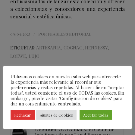
entusiasmados de lanzar esta colección y ofrecer
a coleccionistas y conocedores una experiencia
sensorial y estética única».
/
09/04/2025
POR
FEARLESS EDITORIAL
ETIQUETAS:
ARTESANIA
,
COGNAC
,
HENNESSY
,
LOEWE
,
LUJO
Compartir esta entrada
Utilizamos cookies en nuestro sitio web para ofrecerle
la experiencia más relevante al recordar sus
preferencias y visitas repetidas. Al hacer clic en "Aceptar
todas", usted consiente el uso de TODAS las cookies. Sin
embargo, puede visitar "Configuración de cookies" para
dar un consentimiento controlado.
Quizás te interese
Rechazar
Ajustes de Cookies
Aceptar todas
Defender OCTA Black: el coche de