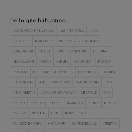
De lo que hablamos…
AGATHA RUIZ DE LA PRADA
ARQUITECTURA
ARTE
ARTESANIA
BARCELONA
BELLEZA
BRACH MADRID
CASA DECOR
CHANEL
CINE
COSENTINO
CULTURA
DECORACION
DISEÑO
ESPAÑA
EXPOSICIÓN
FASHION
FEARLESS
FEARLESS ARCHITECTURE
FLAMENCO
FOODIES
FOTOGRAFIA
GALERISTAS MADRID
GASTRONOMIA
IBIZA
INTERIORISMO
LAZARO ROSA-VIOLAN
LIFESTYLE
LUJO
MADRID
MANUEL QUINTANAR
MARBELLA
MODA
MÚSICA
NAVIDAD
NEOLITH
OCIO
RESTAURANTES
SANCHEZ ROMERO
SOFÍA BONO
SOSTENIBILIDAD
TURISMO