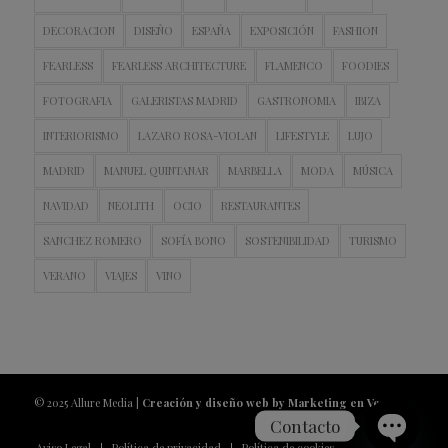
DECORACION
DISEÑO
ESPAÑA
EXPOSICIÓN
FASHION
FEARLESS
FEARLESS ARCHITECTURE
FLAMENCO
FOODIES
FOTOGRAFIA
GALERISTAS MADRID
GASTRONOMIA
IBIZA
INTERIORISMO
LAZARO ROSA-VIOLAN
LIFESTYLE
LUJO
MADRID
MANUEL QUINTANAR
MARBELLA
MODA
MÚSICA
NAVIDAD
NEOLITH
OCIO
RESTAURANTES
SANCHEZ ROMERO
SOFÍA BONO
SOSTENIBILIDAD
TURISMO
VERANO
VIAJES
VINO
© 2025 Allure Media |
Creación y diseño web by Marketing en Vena
Contacto
Aviso Legal
Política de privacidad
Política de cookies