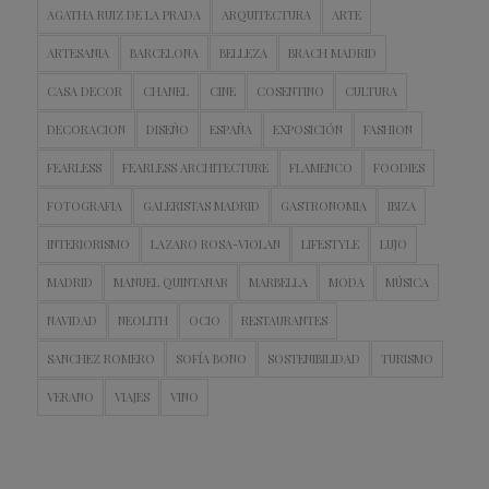
AGATHA RUIZ DE LA PRADA
ARQUITECTURA
ARTE
ARTESANIA
BARCELONA
BELLEZA
BRACH MADRID
CASA DECOR
CHANEL
CINE
COSENTINO
CULTURA
DECORACION
DISEÑO
ESPAÑA
EXPOSICIÓN
FASHION
FEARLESS
FEARLESS ARCHITECTURE
FLAMENCO
FOODIES
FOTOGRAFIA
GALERISTAS MADRID
GASTRONOMIA
IBIZA
INTERIORISMO
LAZARO ROSA-VIOLAN
LIFESTYLE
LUJO
MADRID
MANUEL QUINTANAR
MARBELLA
MODA
MÚSICA
NAVIDAD
NEOLITH
OCIO
RESTAURANTES
SANCHEZ ROMERO
SOFÍA BONO
SOSTENIBILIDAD
TURISMO
VERANO
VIAJES
VINO