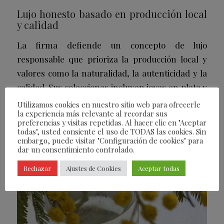
Lujo honesto basado en producción local
y calidad
La firma defiende un concepto de lujo
responsable que prioriza la producción local y
valores como la naturalidad, la autenticidad y la
calidad. Sus colecciones incluyen joyas en plata y
oro, piezas por encargo y transformaciones de
Utilizamos cookies en nuestro sitio web para ofrecerle
la experiencia más relevante al recordar sus
joyas familiares, todas concebidas para perdurar
preferencias y visitas repetidas. Al hacer clic en "Aceptar
y mantener viva la tradición artesanal.
todas", usted consiente el uso de TODAS las cookies. Sin
embargo, puede visitar "Configuración de cookies" para
dar un consentimiento controlado.
Rechazar
Ajustes de Cookies
Aceptar todas