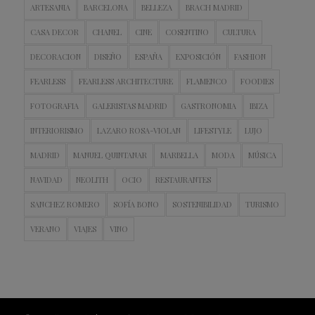
ARTESANIA
BARCELONA
BELLEZA
BRACH MADRID
CASA DECOR
CHANEL
CINE
COSENTINO
CULTURA
DECORACION
DISEÑO
ESPAÑA
EXPOSICIÓN
FASHION
FEARLESS
FEARLESS ARCHITECTURE
FLAMENCO
FOODIES
FOTOGRAFIA
GALERISTAS MADRID
GASTRONOMIA
IBIZA
INTERIORISMO
LAZARO ROSA-VIOLAN
LIFESTYLE
LUJO
MADRID
MANUEL QUINTANAR
MARBELLA
MODA
MÚSICA
NAVIDAD
NEOLITH
OCIO
RESTAURANTES
SANCHEZ ROMERO
SOFÍA BONO
SOSTENIBILIDAD
TURISMO
VERANO
VIAJES
VINO