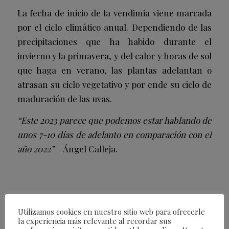
La fecha de inicio de la vendimia viene marcada
por el ciclo climático anual. Dependiendo de las
precipitaciones que ha habido durante el
invierno y la primavera, y del calor y horas de sol
que haga en verano, las plantas adelantan o
atrasan su ciclo vegetativo y por ende su ciclo de
maduración de las uvas.
“Este 2023 parece que podemos estar hablando de
unos 7-10 días de adelanto en comparación con el
año 2022” –
Ángel Calleja.
Utilizamos cookies en nuestro sitio web para ofrecerle
la experiencia más relevante al recordar sus