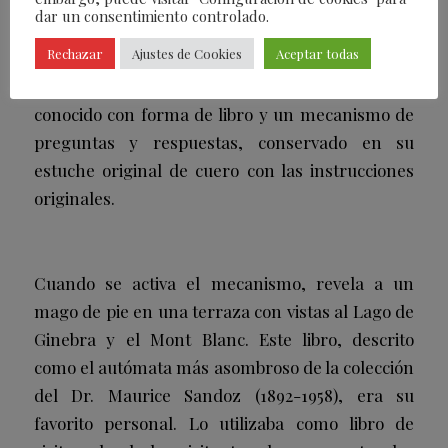
única).
dar un consentimiento controlado.
Rechazar
Ajustes de Cookies
Aceptar todas
Este «Libro del Mago» es el único autómata
conocido con forma de libro y un mecanismo de
preguntas y respuestas, conservado en su
estuche original de cuero con las instrucciones
originales.
Cuando se activa el mecanismo, revela a un
mago de pie en una terraza con vistas al Lago de
Ginebra y el Mont Blanc. Este libro, descrito
como el autómata más asombroso de la colección
del Dr. Maurice Sandoz (1892-1958), era su
favorito personal. Lo utilizaba como libro de