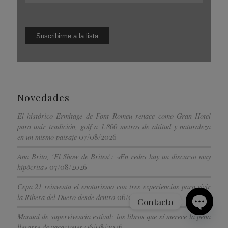
Novedades
El histórico Ermitage de Font Romeu renace como Gran Hotel
para unir tradición, golf a 1.800 metros de altitud y naturaleza
07/08/2026
en un mismo paisaje
Ana Brito, ‘El Show de Briten’: «En redes hay un discurso muy
07/08/2026
hipócrita»
Cepa 21 reinventa el enoturismo con tres experiencias para vivir
06/08/2026
la Ribera del Duero desde dentro
Contacto
Manual de supervivencia estival: los libros que sí merece la pena
Open
06/08/2026
chaty
llevarse de vacaciones