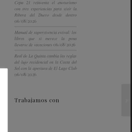
Cepa 21 reinventa el enoturismo
con tres experiencias para vivir la
Ribera del Duero desde dentro
06/08/2026
Manual de supervivencia estival: los
libros que sí merece la pena
06/08/2026
llevarse de vacaciones
Real de La Quinta cambia las reglas
del lujo residencial en la Costa del
Sol con la apertura de El Lago Club
06/08/2026
Trabajamos con