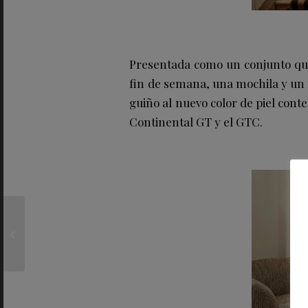
Presentada como un conjunto que 
fin de semana, una mochila y un n
guiño al nuevo color de piel con
Continental GT y el GTC.
‘DESAFIANTE’, el
rompedor verdejo
fermentado sobre lías
con nueva...