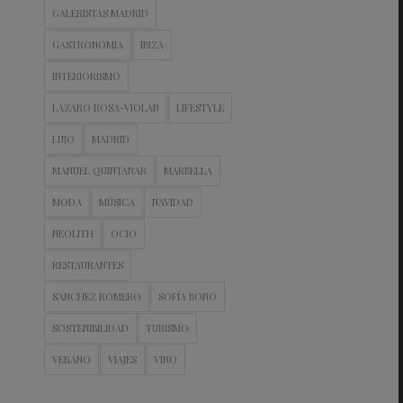
GALERISTAS MADRID
GASTRONOMIA
IBIZA
INTERIORISMO
LAZARO ROSA-VIOLAN
LIFESTYLE
LUJO
MADRID
MANUEL QUINTANAR
MARBELLA
MODA
MÚSICA
NAVIDAD
NEOLITH
OCIO
RESTAURANTES
SANCHEZ ROMERO
SOFÍA BONO
SOSTENIBILIDAD
TURISMO
VERANO
VIAJES
VINO