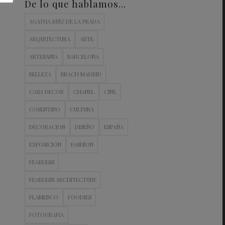
De lo que hablamos…
AGATHA RUIZ DE LA PRADA
ARQUITECTURA
ARTE
ARTESANIA
BARCELONA
BELLEZA
BRACH MADRID
CASA DECOR
CHANEL
CINE
COSENTINO
CULTURA
DECORACION
DISEÑO
ESPAÑA
EXPOSICIÓN
FASHION
FEARLESS
FEARLESS ARCHITECTURE
FLAMENCO
FOODIES
FOTOGRAFIA