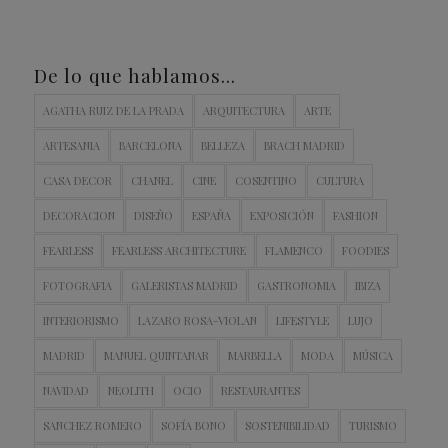
De lo que hablamos…
AGATHA RUIZ DE LA PRADA
ARQUITECTURA
ARTE
ARTESANIA
BARCELONA
BELLEZA
BRACH MADRID
CASA DECOR
CHANEL
CINE
COSENTINO
CULTURA
DECORACION
DISEÑO
ESPAÑA
EXPOSICIÓN
FASHION
FEARLESS
FEARLESS ARCHITECTURE
FLAMENCO
FOODIES
FOTOGRAFIA
GALERISTAS MADRID
GASTRONOMIA
IBIZA
INTERIORISMO
LAZARO ROSA-VIOLAN
LIFESTYLE
LUJO
MADRID
MANUEL QUINTANAR
MARBELLA
MODA
MÚSICA
NAVIDAD
NEOLITH
OCIO
RESTAURANTES
SANCHEZ ROMERO
SOFÍA BONO
SOSTENIBILIDAD
TURISMO