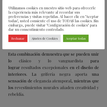
La combinación de estos elementos permite
una
personalización sin límites
en la decoración
Utilizamos cookies en nuestro sitio web para ofrecerle
la experiencia más relevante al recordar sus
de tus espacios. Los
tonos metálicos
en la
preferencias y visitas repetidas. Al hacer clic en "Aceptar
colección
Metal x Patina de Arte
, desde el
todas", usted consiente el uso de TODAS las cookies. Sin
embargo, puede visitar "Configuración de cookies" para
plateado clásico hasta el
dorado lujoso
, brindan
dar un consentimiento controlado.
una amplia gama de opciones para crear
Rechazar
Ajustes de Cookies
Aceptar todas
un
ambiente único y personalizado
en tu hogar.
Esta combinación demuestra que se pueden unir
lo
clásico y lo vanguardista
para
lograr
resultados excepcionales
en el diseño de
interiores. La
grifería negra aporta
una
sensación de
elegancia atemporal
, mientras que
los
revestimientos murales añaden creatividad y
rebeldía
.