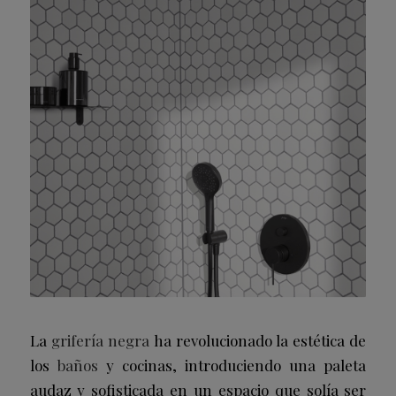
La
grifería negra
ha revolucionado la estética de
los
baños
y cocinas, introduciendo una paleta
audaz y sofisticada en un espacio que solía ser