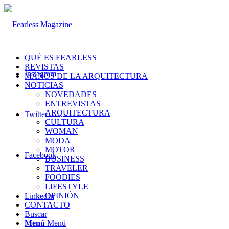
QUÉ ES FEARLESS
REVISTAS
Instagram
MANOS DE LA ARQUITECTURA
NOTICIAS
NOVEDADES
ENTREVISTAS
ARQUITECTURA
Twitter
CULTURA
WOMAN
MODA
MOTOR
Facebook
BUSINESS
TRAVELER
FOODIES
LIFESTYLE
OPINIÓN
LinkedIn
CONTACTO
Buscar
Menú
Menú