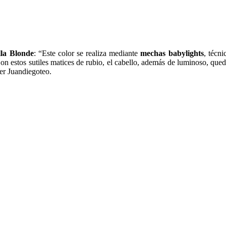
lla Blonde
: “Este color se realiza mediante
mechas babylights
, técni
 Con estos sutiles matices de rubio, el cabello, además de luminoso, 
ner Juandiegoteo.