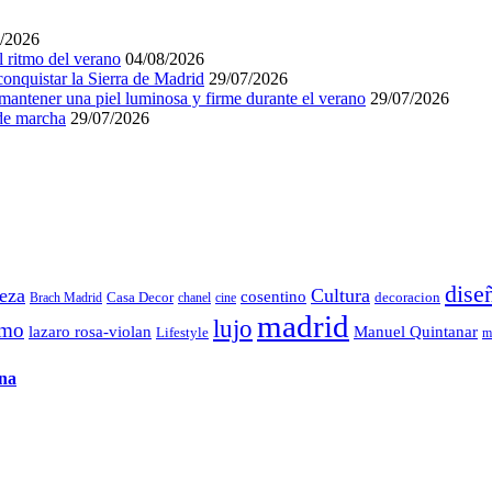
/2026
l ritmo del verano
04/08/2026
conquistar la Sierra de Madrid
29/07/2026
mantener una piel luminosa y firme durante el verano
29/07/2026
 de marcha
29/07/2026
dise
leza
Cultura
cosentino
decoracion
Brach Madrid
Casa Decor
chanel
cine
madrid
lujo
smo
lazaro rosa-violan
Manuel Quintanar
Lifestyle
m
ena