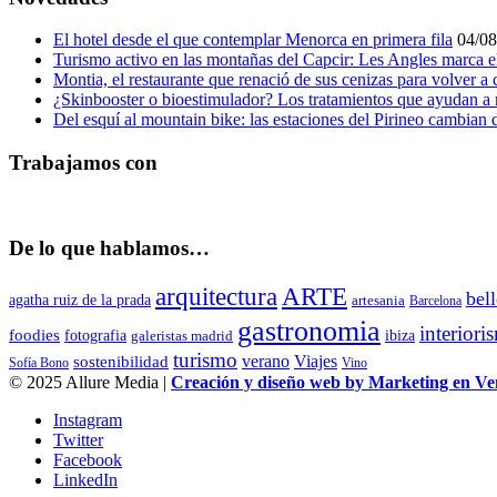
El hotel desde el que contemplar Menorca en primera fila
04/08
Turismo activo en las montañas del Capcir: Les Angles marca e
Montia, el restaurante que renació de sus cenizas para volver a 
¿Skinbooster o bioestimulador? Los tratamientos que ayudan a 
Del esquí al mountain bike: las estaciones del Pirineo cambian
Trabajamos con
De lo que hablamos…
arquitectura
ARTE
bel
agatha ruiz de la prada
artesania
Barcelona
gastronomia
interiori
foodies
fotografia
ibiza
galeristas madrid
turismo
verano
Viajes
sostenibilidad
Sofía Bono
Vino
© 2025 Allure Media |
Creación y diseño web by Marketing en V
Instagram
Twitter
Facebook
LinkedIn