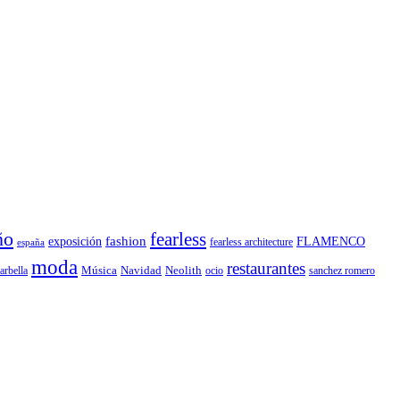
ño
fearless
fashion
exposición
FLAMENCO
fearless architecture
españa
moda
restaurantes
Música
Navidad
arbella
Neolith
ocio
sanchez romero