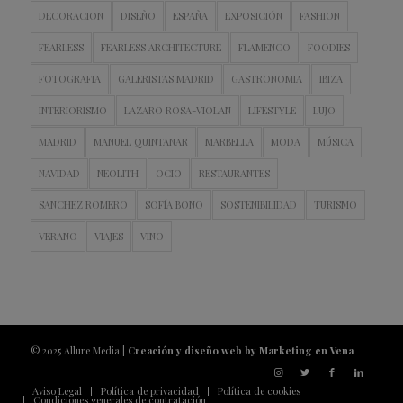
DECORACION
DISEÑO
ESPAÑA
EXPOSICIÓN
FASHION
FEARLESS
FEARLESS ARCHITECTURE
FLAMENCO
FOODIES
FOTOGRAFIA
GALERISTAS MADRID
GASTRONOMIA
IBIZA
INTERIORISMO
LAZARO ROSA-VIOLAN
LIFESTYLE
LUJO
MADRID
MANUEL QUINTANAR
MARBELLA
MODA
MÚSICA
NAVIDAD
NEOLITH
OCIO
RESTAURANTES
SANCHEZ ROMERO
SOFÍA BONO
SOSTENIBILIDAD
TURISMO
VERANO
VIAJES
VINO
© 2025 Allure Media |
Creación y diseño web by Marketing en Vena
Aviso Legal
Política de privacidad
Política de cookies
Condiciones generales de contratación