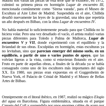
Madrid son varias las piezas de esta serie que se exhiben-, en 1972,
culminó su primera pieza en hormigón
Lugar de encuentro III
,
mencionada comúnmente como ‘Sirena varada’, para el Museo de
Escultura al Aire Libre de Madrid. Suspendida en el aire, Chillida
desafió nuevamente las leyes de la gravedad, una idea que repetiría
un año después en Bilbao, con la obra
Lugar de encuentros IV
.
No había material lo suficientemente pesado para que Chillida no lo
hiciera volar. Pero una vez desafiado el vacío, el artista realizó varias
piezas diferentes para Toledo y Palma de Mallorca,
Lugar de
encuentros V y VII
, donde experimentó con el equilibrio y la
liviandad de sus obras. Esculpidas en hormigón, estas esculturas ya
no levitaban, sino que
parecían emerger del mismo suelo, en un
equilibrio, a partir de uno o varios puntos de apoyo
, que las
volvían ligeras a la vista, como si estuvieran flotando en el aire.
Fruto en parte de aquellas obras, a finales de la década ya se había
consagrado como uno de los escultores más importantes del siglo
XX. En 1980, sus piezas eran expuestas en el Guggenheim de
Nueva York, el Palacio de Cristal de Madrid y el Museo de Bellas
Artes de Bilbao.
Omnipresente en el litoral ibérico, en 1987, realizó su mágico
Elogio
del agua
en Barcelona. Figura emblemática, situada en el parque
Creueta del Coll y suspendida por unos enormes cables de acero por