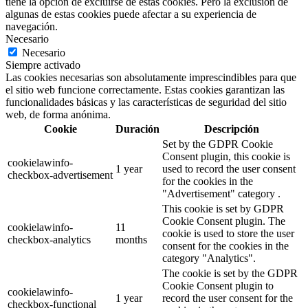
tiene la opción de excluirse de estas cookies. Pero la exclusión de
algunas de estas cookies puede afectar a su experiencia de
navegación.
Necesario
Necesario
Siempre activado
Las cookies necesarias son absolutamente imprescindibles para que
el sitio web funcione correctamente. Estas cookies garantizan las
funcionalidades básicas y las características de seguridad del sitio
web, de forma anónima.
Cookie
Duración
Descripción
Set by the GDPR Cookie
Consent plugin, this cookie is
cookielawinfo-
1 year
used to record the user consent
checkbox-advertisement
for the cookies in the
"Advertisement" category .
This cookie is set by GDPR
Cookie Consent plugin. The
cookielawinfo-
11
cookie is used to store the user
checkbox-analytics
months
consent for the cookies in the
category "Analytics".
The cookie is set by the GDPR
Cookie Consent plugin to
cookielawinfo-
1 year
record the user consent for the
checkbox-functional