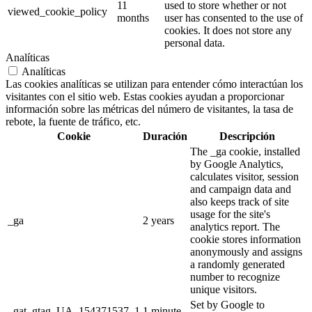
11
used to store whether or not
viewed_cookie_policy
months
user has consented to the use of
cookies. It does not store any
personal data.
Analíticas
Analíticas
Las cookies analíticas se utilizan para entender cómo interactúan los
visitantes con el sitio web. Estas cookies ayudan a proporcionar
información sobre las métricas del número de visitantes, la tasa de
rebote, la fuente de tráfico, etc.
Cookie
Duración
Descripción
The _ga cookie, installed
by Google Analytics,
calculates visitor, session
and campaign data and
also keeps track of site
usage for the site's
_ga
2 years
analytics report. The
cookie stores information
anonymously and assigns
a randomly generated
number to recognize
unique visitors.
Set by Google to
_gat_gtag_UA_154371537_1
1 minute