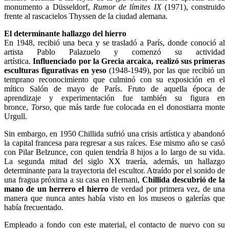
monumento a Düsseldorf,
Rumor de límites IX
(1971), construido
frente al rascacielos Thyssen de la ciudad alemana.
El determinante hallazgo del hierro
En 1948, recibió una beca y se trasladó a París, donde conoció al
artista Pablo Palazuelo y comenzó su actividad
artística.
Influenciado por la Grecia arcaica, realizó sus primeras
esculturas figurativas en yeso
(1948-1949), por las que recibió un
temprano reconocimiento que culminó con su exposición en el
mítico Salón de mayo de París. Fruto de aquella época de
aprendizaje y experimentación fue también su figura en
bronce,
Torso
, que más tarde fue colocada en el donostiarra monte
Urgull.
Sin embargo, en 1950 Chillida sufrió una crisis artística y abandonó
la capital francesa para regresar a sus raíces. Ese mismo año se casó
con Pilar Belzunce, con quien tendría 8 hijos a lo largo de su vida.
La segunda mitad del siglo XX traería, además, un hallazgo
determinante para la trayectoria del escultor. Atraído por el sonido de
una fragua próxima a su casa en Hernani,
Chillida descubrió de la
mano de un herrero el hierro
de verdad por primera vez, de una
manera que nunca antes había visto en los museos o galerías que
había frecuentado.
Empleado a fondo con este material, el contacto de nuevo con su