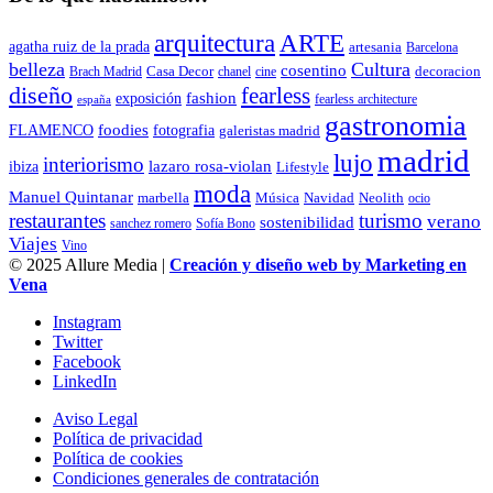
arquitectura
ARTE
agatha ruiz de la prada
artesania
Barcelona
belleza
Cultura
cosentino
decoracion
Brach Madrid
Casa Decor
chanel
cine
diseño
fearless
fashion
exposición
fearless architecture
españa
gastronomia
foodies
FLAMENCO
fotografia
galeristas madrid
madrid
lujo
interiorismo
lazaro rosa-violan
ibiza
Lifestyle
moda
Manuel Quintanar
Música
Navidad
marbella
Neolith
ocio
restaurantes
turismo
verano
sostenibilidad
sanchez romero
Sofía Bono
Viajes
Vino
© 2025 Allure Media |
Creación y diseño web by Marketing en
Vena
Instagram
Twitter
Facebook
LinkedIn
Aviso Legal
Política de privacidad
Política de cookies
Condiciones generales de contratación