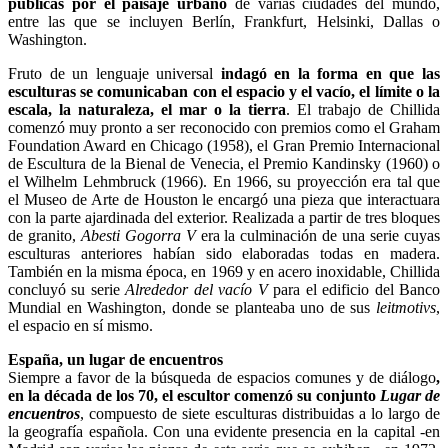
públicas por el paisaje urbano
de varias ciudades del mundo,
entre las que se incluyen Berlín, Frankfurt, Helsinki, Dallas o
Washington.
Fruto de un lenguaje universal
indagó en la forma en que las
esculturas se comunicaban con el espacio y el vacío, el límite o la
escala, la naturaleza, el mar o la tierra
. El trabajo de Chillida
comenzó muy pronto a ser reconocido con premios como el Graham
Foundation Award en Chicago (1958), el Gran Premio Internacional
de Escultura de la Bienal de Venecia, el Premio Kandinsky (1960) o
el Wilhelm Lehmbruck (1966). En 1966, su proyección era tal que
el Museo de Arte de Houston le encargó una pieza que interactuara
con la parte ajardinada del exterior. Realizada a partir de tres bloques
de granito,
Abesti Gogorra V
era la culminación de una serie cuyas
esculturas anteriores habían sido elaboradas todas en madera.
También en la misma época, en 1969 y en acero inoxidable, Chillida
concluyó su serie
Alrededor del vacío V
para el edificio del Banco
Mundial en Washington, donde se planteaba uno de sus
leitmotivs
,
el espacio en sí mismo.
España, un lugar de encuentros
Siempre a favor de la búsqueda de espacios comunes y de diálogo
,
en la década de los 70, el escultor comenzó su conjunto
Lugar de
encuentros
, compuesto de siete esculturas distribuidas a lo largo de
la geografía española. Con una evidente presencia en la capital -en