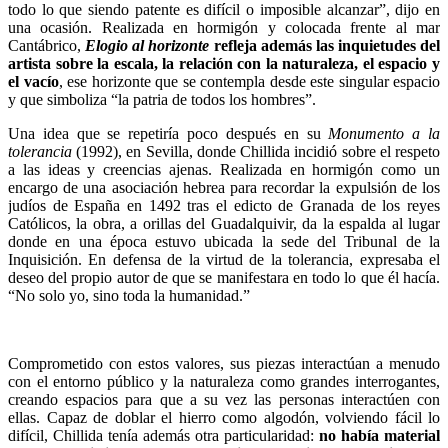
todo lo que siendo patente es difícil o imposible alcanzar”, dijo en
una ocasión. Realizada en hormigón y colocada frente al mar
Cantábrico,
Elogio al horizonte
refleja además las inquietudes del
artista sobre la escala, la relación con la naturaleza, el espacio y
el vacío
, ese horizonte que se contempla desde este singular espacio
y que simboliza “la patria de todos los hombres”.
Una idea que se repetiría poco después en su
Monumento a la
tolerancia
(1992), en Sevilla, donde Chillida incidió sobre el respeto
a las ideas y creencias ajenas. Realizada en hormigón como un
encargo de una asociación hebrea para recordar la expulsión de los
judíos de España en 1492 tras el edicto de Granada de los reyes
Católicos, la obra, a orillas del Guadalquivir, da la espalda al lugar
donde en una época estuvo ubicada la sede del Tribunal de la
Inquisición. En defensa de la virtud de la tolerancia, expresaba el
deseo del propio autor de que se manifestara en todo lo que él hacía.
“No solo yo, sino toda la humanidad.”
Comprometido con estos valores, sus piezas interactúan a menudo
con el entorno público y la naturaleza como grandes interrogantes,
creando espacios para que a su vez las personas interactúen con
ellas. Capaz de doblar el hierro como algodón, volviendo fácil lo
difícil, Chillida tenía además otra particularidad:
no había material