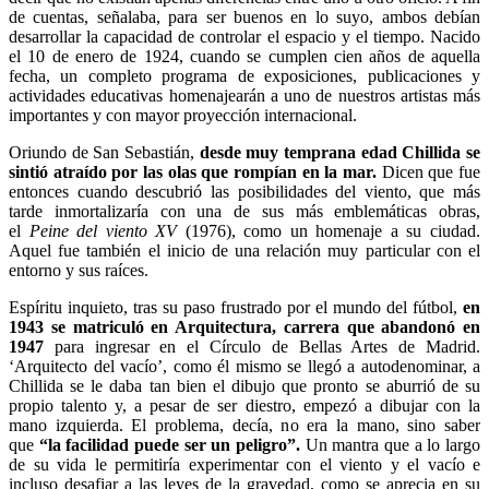
de cuentas, señalaba, para ser buenos en lo suyo, ambos debían
desarrollar la capacidad de controlar el espacio y el tiempo. Nacido
el 10 de enero de 1924, cuando se cumplen cien años de aquella
fecha, un completo programa de exposiciones, publicaciones y
actividades educativas homenajearán a uno de nuestros artistas más
importantes y con mayor proyección internacional.
Oriundo de San Sebastián,
desde muy temprana edad Chillida se
sintió atraído por las olas que rompían en la mar.
Dicen que fue
entonces cuando descubrió las posibilidades del viento, que más
tarde inmortalizaría con una de sus más emblemáticas obras,
el
Peine del viento XV
(1976), como un homenaje a su ciudad.
Aquel fue también el inicio de una relación muy particular con el
entorno y sus raíces.
Espíritu inquieto, tras su paso frustrado por el mundo del fútbol,
en
1943 se matriculó en Arquitectura, carrera que abandonó en
1947
para ingresar en el Círculo de Bellas Artes de Madrid.
‘Arquitecto del vacío’, como él mismo se llegó a autodenominar, a
Chillida se le daba tan bien el dibujo que pronto se aburrió de su
propio talento y, a pesar de ser diestro, empezó a dibujar con la
mano izquierda. El problema, decía, no era la mano, sino saber
que
“la facilidad puede ser un peligro”.
Un mantra que a lo largo
de su vida le permitiría experimentar con el viento y el vacío e
incluso desafiar a las leyes de la gravedad, como se aprecia en su