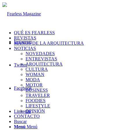
QUÉ ES FEARLESS
REVISTAS
Instagram
MANOS DE LA ARQUITECTURA
NOTICIAS
NOVEDADES
ENTREVISTAS
ARQUITECTURA
Twitter
CULTURA
WOMAN
MODA
MOTOR
Facebook
BUSINESS
TRAVELER
FOODIES
LIFESTYLE
OPINIÓN
LinkedIn
CONTACTO
Buscar
Menú
Menú