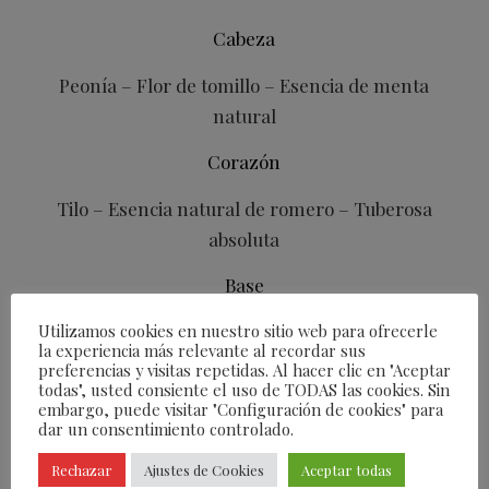
Cabeza
Peonía – Flor de tomillo – Esencia de menta
natural
Corazón
Tilo – Esencia natural de romero – Tuberosa
absoluta
Base
Madera de roble natural y reciclada –
Utilizamos cookies en nuestro sitio web para ofrecerle
la experiencia más relevante al recordar sus
Madreselva – Iris azul
preferencias y visitas repetidas. Al hacer clic en "Aceptar
todas", usted consiente el uso de TODAS las cookies. Sin
embargo, puede visitar "Configuración de cookies" para
dar un consentimiento controlado.
Rechazar
Ajustes de Cookies
Aceptar todas