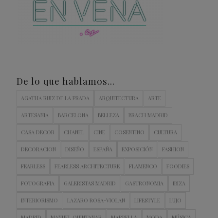
De lo que hablamos…
AGATHA RUIZ DE LA PRADA
ARQUITECTURA
ARTE
ARTESANIA
BARCELONA
BELLEZA
BRACH MADRID
CASA DECOR
CHANEL
CINE
COSENTINO
CULTURA
DECORACION
DISEÑO
ESPAÑA
EXPOSICIÓN
FASHION
FEARLESS
FEARLESS ARCHITECTURE
FLAMENCO
FOODIES
FOTOGRAFIA
GALERISTAS MADRID
GASTRONOMIA
IBIZA
INTERIORISMO
LAZARO ROSA-VIOLAN
LIFESTYLE
LUJO
MADRID
MANUEL QUINTANAR
MARBELLA
MODA
MÚSICA