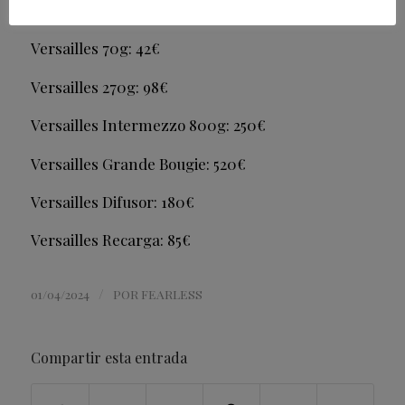
PRECIOS:
Versailles 70g: 42€
Versailles 270g: 98€
Versailles Intermezzo 800g: 250€
Versailles Grande Bougie: 520€
Versailles Difusor: 180€
Versailles Recarga: 85€
/
01/04/2024
POR
FEARLESS
Compartir esta entrada