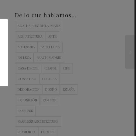
De lo que hablamos…
AGATHA RUIZ DE LA PRADA
ARQUITECTURA
ARTE
ARTESANIA
BARCELONA
BELLEZA
BRACH MADRID
CASA DECOR
CHANEL
CINE
COSENTINO
CULTURA
DECORACION
DISEÑO
ESPAÑA
EXPOSICIÓN
FASHION
FEARLESS
FEARLESS ARCHITECTURE
FLAMENCO
FOODIES