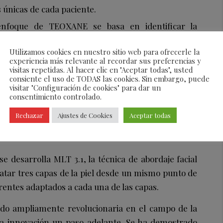
 únicas de cada paciente.
 enfoque de TEOXANE se basa en identificar la
ano de inyección necesario. La técnica adecuada se
Utilizamos cookies en nuestro sitio web para ofrecerle la
 lograr resultados óptimos, reconociendo qué
experiencia más relevante al recordar sus preferencias y
equieren aproximaciones distintas.
visitas repetidas. Al hacer clic en "Aceptar todas", usted
consiente el uso de TODAS las cookies. Sin embargo, puede
oducto adecuado es esencial para cumplir con los
visitar "Configuración de cookies" para dar un
consentimiento controlado.
pilar, se consideran las propiedades reológicas que
iones específicas y a las metas de cada paciente.
Rechazar
Ajustes de Cookies
Aceptar todas
e desarrolla MLT 3.1, la técnica de abordaje facial
ratar tres capas de la piel desde un mismo punto de
rentes adaptados a cada una de las capas.
ido ampliamente revolucionaria en el campo de la
esta innovación un paso adelante. Se ha demostrado