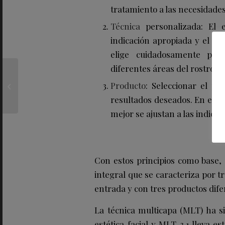
tratamiento a las necesidades
Técnica
personalizada: El
indicación apropiada y el pl
elige cuidadosamente para
diferentes áreas del rostro r
La XVI Bienal Española
de Arquitectura
Producto
: Seleccionar el pr
anuncia los premiados
resultados deseados. En este 
y abre sus puertas...
mejor se ajustan a las indicac
Con estos principios como base, s
integral que se caracteriza por t
entrada y con tres productos dife
La técnica multicapa (MLT) ha s
estética facial y MLT 3.1 lleva 