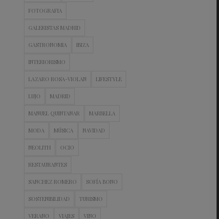
FOTOGRAFIA
GALERISTAS MADRID
GASTRONOMIA
IBIZA
INTERIORISMO
LAZARO ROSA-VIOLAN
LIFESTYLE
LUJO
MADRID
MANUEL QUINTANAR
MARBELLA
MODA
MÚSICA
NAVIDAD
NEOLITH
OCIO
RESTAURANTES
SANCHEZ ROMERO
SOFÍA BONO
SOSTENIBILIDAD
TURISMO
VERANO
VIAJES
VINO