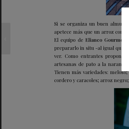
Si se organiza un buen almuerz
Los mejores trucos
apetece más que un arroz como p
para dar personalidad
El equipo de
Elianco Gourmet
s
a tu baño a través del
prepararlo
in situ
-al igual que l
diseño
ver. Como entrantes propone
artesanas de pato a la naranja
,
Tienen más variedades:
meloso; 
cordero y caracoles; arroz negro; 