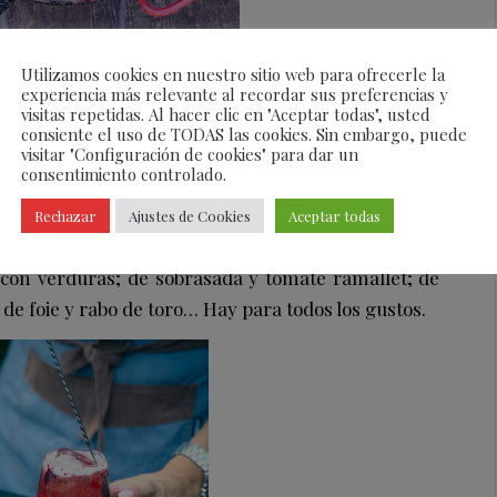
Utilizamos cookies en nuestro sitio web para ofrecerle la
o, ya sea privado o empresarial, en verano nada
experiencia más relevante al recordar sus preferencias y
visitas repetidas. Al hacer clic en "Aceptar todas", usted
rotagonista. ¿Qué tal uno de carabineros y sepia?
consiente el uso de TODAS las cookies. Sin embargo, puede
e lleva al lugar del evento todo lo necesario para
visitar "Configuración de cookies" para dar un
consentimiento controlado.
a barbacoa-. Un espectáculo gastronómico digno de
n un
Salmorejo
,
Crema de espárragos
,
Croquetas
Rechazar
Ajustes de Cookies
Aceptar todas
Pulpo braseado
y
Hummus casero de remolacha
.
con verduras; de sobrasada y tomate ramallet; de
de foie y rabo de toro
… Hay para todos los gustos.