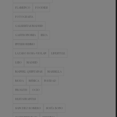
FLAMENCO
FOODIES
FOTOGRAFIA
GALERISTAS MADRID
GASTRONOMIA
IBIZA
INTERIORISMO
LAZARO ROSA-VIOLAN
LIFESTYLE
LUJO
MADRID
MANUEL QUINTANAR
MARBELLA
MODA
MÚSICA
NAVIDAD
NEOLITH
OCIO
RESTAURANTES
SANCHEZ ROMERO
SOFÍA BONO