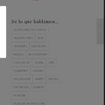
De lo que hablamos…
AGATHA RUIZ DE LA PRADA
ARQUITECTURA
ARTE
ARTESANIA
BARCELONA
BELLEZA
BRACH MADRID
CASA DECOR
CHANEL
CINE
COSENTINO
CULTURA
DECORACION
DISEÑO
ESPAÑA
EXPOSICIÓN
FASHION
FEARLESS
FEARLESS ARCHITECTURE