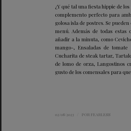
¿Y qué tal una fiesta
hippie
de los
complemento perfecto para ambien
golosa isla de postres. Se pueden
menú. Además de todas estas 
añadir a la minuta, como
Cevich
mang
o-,
Ensaladas de tomate
Cucharita de steak tartar
,
Tartal
de lomo de orza
,
Langostinos c
gusto de los comensales para que
/
02/08/2023
POR
FEARLESS