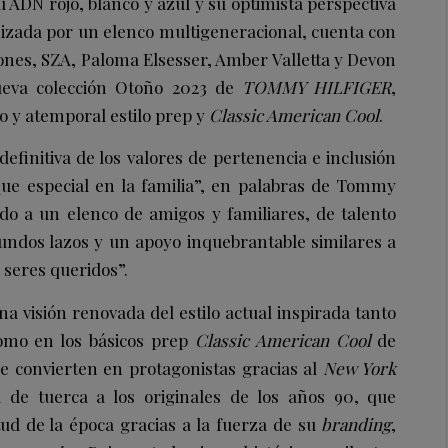
 su ADN rojo, blanco y azul y su optimista perspectiva
nizada por un elenco multigeneracional, cuenta con
Jones, SZA, Paloma Elsesser, Amber Valletta y Devon
nueva colección Otoño 2023 de
TOMMY HILFIGER
,
co y atemporal estilo prep y
Classic American Cool
.
efinitiva de los valores de pertenencia e inclusión
ue especial en la familia”, en palabras de Tommy
ido a un elenco de amigos y familiares, de talento
fundos lazos y un apoyo inquebrantable similares a
 seres queridos”.
a visión renovada del estilo actual inspirada tanto
 como en los básicos prep
Classic American Cool
de
se convierten en protagonistas gracias al
New York
de tuerca a los originales de los años 90, que
tud de la época gracias a la fuerza de su
branding
,