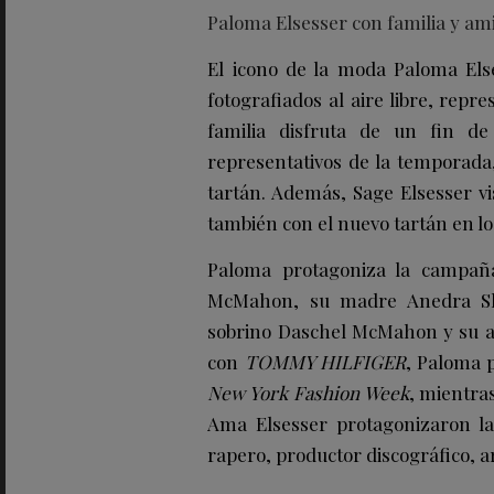
Paloma Elsesser con familia y am
El icono de la moda Paloma Els
fotografiados al aire libre, repre
familia disfruta de un fin 
representativos de la temporada
tartán. Además, Sage Elsesser vi
también con el nuevo tartán en los
Paloma protagoniza la campañ
McMahon, su madre Anedra Sho
sobrino Daschel McMahon y su a
con
TOMMY HILFIGER
, Paloma p
New York Fashion Week
, mientra
Ama Elsesser protagonizaron la
rapero, productor discográfico, ar