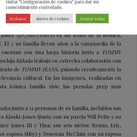
visitar "Configuración de cookies" para dar un
consentimiento controlado.
Rechazar
Ajustes de Cookies
Aceptar todas
y Jones
(@QuincyJones
) es un ícono de la música,
l y su familia llevan años a la vanguardia de la
 y cuentan con una larga historia junto a
TOMMY
, su hija Kidada trabajó en estrecha colaboración con
miento de
TOMMY JEANS
, guiando creativamente la
elevancia cultural. En las imágenes, realizadas en
sta icónica familia viste las prendas prep más
ña junto a 21 personas de su familia, incluidos sus
ya Kinski-Jones (junto con su pareja Will Peltz y su
ncy Jones III y Tina; sus seis nietos: Renzo, Eric,
 su esposa Abby) y Donovan McClain con su esposa