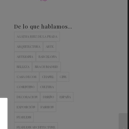
De lo que hablamos…
AGATHA RUIZ DE LA PRADA
ARQUITECTURA
ARTE
ARTESANIA
BARCELONA
BELLEZA
BRACH MADRID
CASA DECOR
CHANEL
CINE
COSENTINO
CULTURA
DECORACION
DISEÑO
ESPAÑA
EXPOSICIÓN
FASHION
FEARLESS
FEARLESS ARCHITECTURE