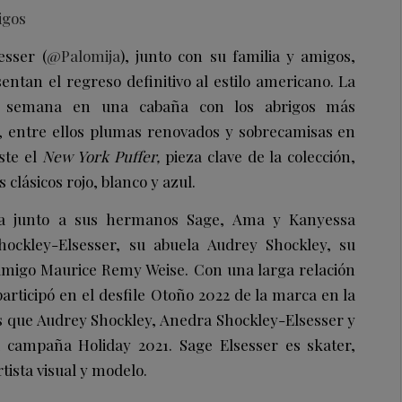
igos
esser (
@Palomija
), junto con su familia y amigos,
sentan el regreso definitivo al estilo americano. La
de semana en una cabaña con los abrigos más
, entre ellos plumas renovados y sobrecamisas en
ste el
New York Puffer,
pieza clave de la colección,
 clásicos rojo, blanco y azul.
a junto a sus hermanos Sage, Ama y Kanyessa
ckley-Elsesser, su abuela Audrey Shockley, su
migo Maurice Remy Weise. Con una larga relación
articipó en el desfile Otoño 2022 de la marca en la
s que Audrey Shockley, Anedra Shockley-Elsesser y
 campaña Holiday 2021. Sage Elsesser es skater,
tista visual y modelo.