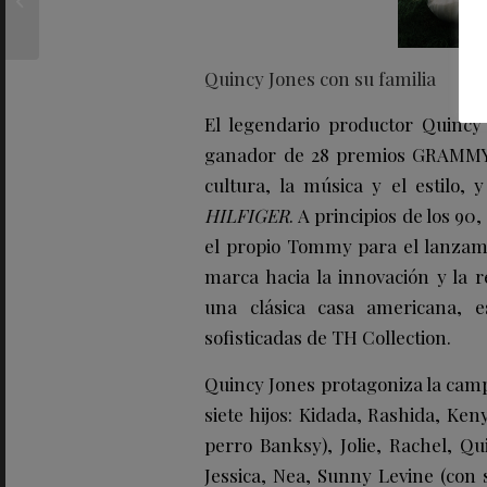
campaña
protagonizada por
DANIEL CRAIG
Quincy Jones con su familia
El legendario productor Quinc
ganador de 28 premios GRAMMY. É
cultura, la música y el estilo,
HILFIGER
. A principios de los 90
el propio Tommy para el lanza
marca hacia la innovación y la r
una clásica casa americana, e
sofisticadas de TH Collection.
Quincy Jones protagoniza la campa
siete hijos: Kidada, Rashida, Ken
perro Banksy), Jolie, Rachel, Qui
Jessica, Nea, Sunny Levine (con