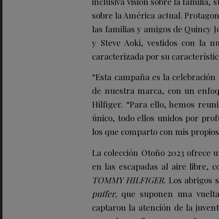
inclusiva visión sobre la familia,
sobre la América actual. Protago
las familias y amigos de Quincy 
y Steve Aoki, vestidos con la 
caracterizada por su característi
“Esta campaña es la celebración d
de nuestra marca, con un enfoq
Hilfiger. “Para ello, hemos reun
único, todo ellos unidos por pro
los que comparto con mis propios
La colección Otoño 2023 ofrece un
en las escapadas al aire libre,
TOMMY HILFIGER
. Los abrigos 
puffer,
que suponen una vuelta 
captaron la atención de la juven