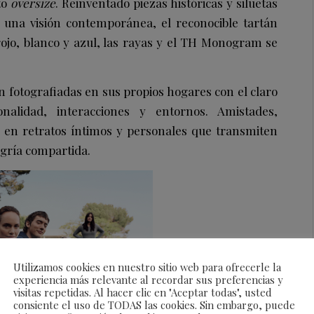
to
oversize
. Reinventado piezas históricas y siluetas
 una visión contemporánea, el reconocible tartán
ojo, blanco y azul, las rayas y el TH Monogram se
n fotografiadas en sus propios hogares con el claro
nalidad, interacciones y entornos. Amistades,
 en retratos íntimos y personales que transmiten
gría compartida.
Utilizamos cookies en nuestro sitio web para ofrecerle la
experiencia más relevante al recordar sus preferencias y
visitas repetidas. Al hacer clic en "Aceptar todas", usted
consiente el uso de TODAS las cookies. Sin embargo, puede