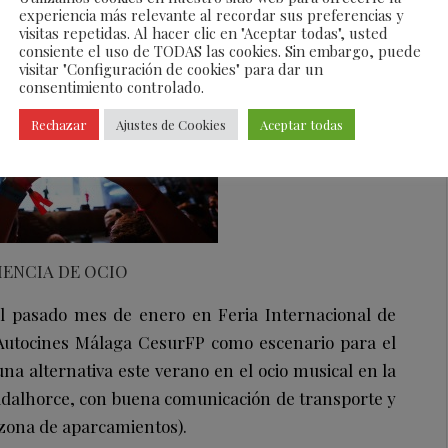
experiencia más relevante al recordar sus preferencias y
visitas repetidas. Al hacer clic en "Aceptar todas", usted
consiente el uso de TODAS las cookies. Sin embargo, puede
visitar "Configuración de cookies" para dar un
consentimiento controlado.
Rechazar
Ajustes de Cookies
Aceptar todas
IENCIA DE OCIO
 el pasado mes de enero en Feria Internacional de
 Autocines Málaga CesurFP como escenario para el
 una alternativa este verano en el ocio musical en la
adalhorce, con buena comunicación de transporte y
 zona de aparcamientos).