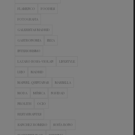
FLAMENCO
FOODIES
FOTOGRAFIA
GALERISTAS MADRID
GASTRONOMIA
IBIZA
INTERIORISMO
LAZARO ROSA-VIOLAN
LIFESTYLE
LUJO
MADRID
MANUEL QUINTANAR
MARBELLA
MODA
MÚSICA
NAVIDAD
NEOLITH
OCIO
RESTAURANTES
SANCHEZ ROMERO
SOFÍA BONO