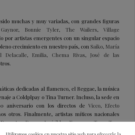
n sido muchas y muy variadas, con grandes figuras
 Gaynor, Bonnie Tyler, The Wailers, Village
do por artistas emergentes con un singular espacio
pleno crecimiento en nuestro país, con
Saiko, María
l Delacalle, Emilia, Chema Rivas, José de las
otros.
máticas dedicadas al flamenco, el Reggae, la música
naje a Coldplpay o Tina Turner. Incluso, la sede en
0 aniversario con los directos de
Vicco, Efecto
os otros. Finalmente, artistas míticos nacionales
aconte, Danza Invisible, Tenesse, Tam Tam
gonizado algunos de los mejores momentos del
Utilizamos cookies en nuestro sitio web para ofrecerle la