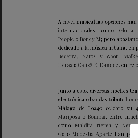
A nivel musical las opciones ha
internacionales como
Gloria
People
o
Boney M
; pero apostan
dedicado a la música urbana, en 
Becerra, Natos y Waor, Maike
Heras
o
Cali & El Dandee
, entre 
Junto a esto, diversas noches te
electrónica o bandas tributo home
Málaga de Los40 celebró su 4
Mariposa
o
Bombai
, entre much
como
Maldita Nerea
y
Nena D
Go
o
Modestia Aparte
han prota