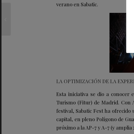
verano en Sabatic.
Preppy cargo o la
microtendencia que
visten los hombres que
más saben de m...
LA OPTIMIZACIÓN DE LA EXPER
Esta iniciativa se dio a conocer
Turismo (Fitur) de Madrid. Con
festival, Sabatic Fest ha ofrecido
capital, en pleno Polígono de Gu
próximo a la AP-7 y A-7 (y amplia