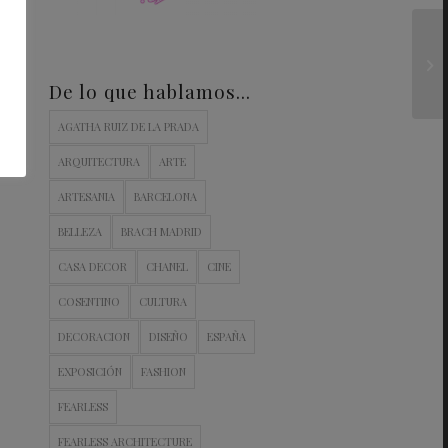
De lo que hablamos…
AGATHA RUIZ DE LA PRADA
ARQUITECTURA
ARTE
ARTESANIA
BARCELONA
BELLEZA
BRACH MADRID
CASA DECOR
CHANEL
CINE
COSENTINO
CULTURA
DECORACION
DISEÑO
ESPAÑA
EXPOSICIÓN
FASHION
FEARLESS
FEARLESS ARCHITECTURE