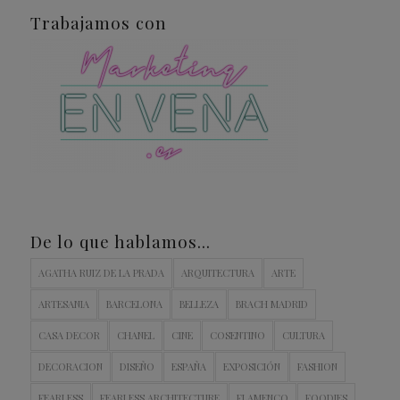
Trabajamos con
De lo que hablamos…
AGATHA RUIZ DE LA PRADA
ARQUITECTURA
ARTE
ARTESANIA
BARCELONA
BELLEZA
BRACH MADRID
CASA DECOR
CHANEL
CINE
COSENTINO
CULTURA
DECORACION
DISEÑO
ESPAÑA
EXPOSICIÓN
FASHION
FEARLESS
FEARLESS ARCHITECTURE
FLAMENCO
FOODIES