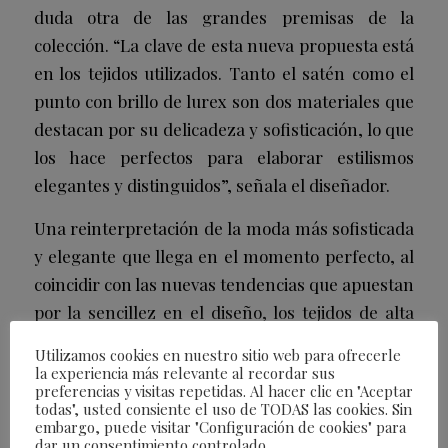
duda otra de las grandes premisas de la
colección. “La clave de esta nueva propuesta está
en los tejidos utilizados. Tanto el satén como el
punto con brillo de lurex son dos materiales que
destacan por su delicadeza y sofisticación, lo que
los hace perfectos para elaborar estilismos
elegantes y distinguidos”, señala el diseñador.
Una reinterpretación de la moda más sofisticada
y elegante que llega en el momento perfecto, al
coincidir con las nuevas tendencias que apuestan
por la sencillez en el diseño, los tejidos de alta
gama y el tan de moda lujo silencioso.
Utilizamos cookies en nuestro sitio web para ofrecerle
la experiencia más relevante al recordar sus
preferencias y visitas repetidas. Al hacer clic en "Aceptar
/
22/08/2023
POR
FEARLESS
todas", usted consiente el uso de TODAS las cookies. Sin
embargo, puede visitar "Configuración de cookies" para
dar un consentimiento controlado.