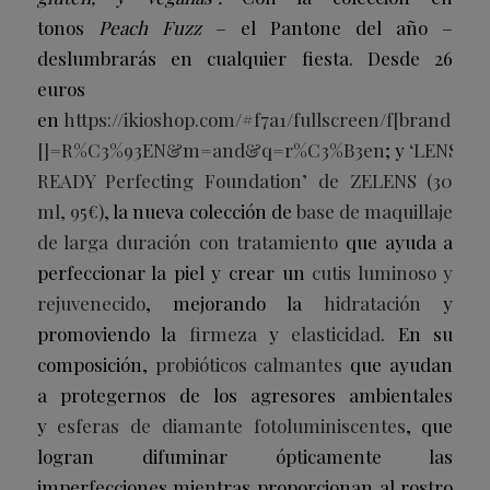
tonos
Peach Fuzz
– el Pantone del año –
deslumbrarás en cualquier fiesta. Desde 26
euros
en
https://ikioshop.com/#f7a1/fullscreen/f[brand]
[]=R%C3%93EN&m=and&q=r%C3%B3en
; y
‘LENS
READY Perfecting Foundation’ de ZELENS (30
ml, 95€)
, la nueva colección de
base de maquillaje
de larga duración con tratamiento
que ayuda a
perfeccionar la piel y crear un
cutis luminoso y
rejuvenecido
, mejorando la
hidratación
y
promoviendo la
firmeza
y
elasticidad
. En su
composición,
probióticos calmantes
que ayudan
a protegernos de los agresores ambientales
y
esferas de diamante fotoluminiscentes
, que
logran difuminar ópticamente las
imperfecciones mientras proporcionan al rostro