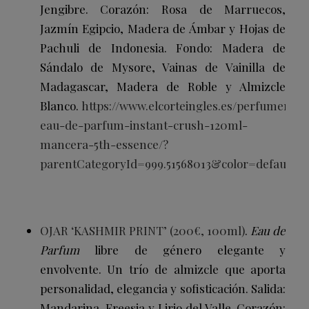
Jengibre.
Corazón: Rosa de Marruecos,
Jazmín Egipcio, Madera de Ámbar y Hojas de
Pachuli de Indonesia.
Fondo: Madera de
Sándalo de Mysore, Vainas de Vainilla de
Madagascar, Madera de Roble y Almizcle
Blanco.
https://www.elcorteingles.es/perfumeria
eau-de-parfum-instant-crush-120ml-
mancera-5th-essence/?
parentCategoryId=999.51568013&color=default
OJAR ‘KASHMIR PRINT’ (200€, 100ml)
.
Eau de
Parfum
libre de género elegante y
envolvente. Un trío de almizcle que aporta
personalidad, elegancia y sofisticación.
Salida:
Mandarina, Freesia y Lirio del Valle. Corazón: