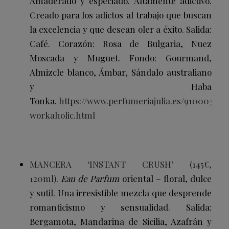
Amaderado y especiado. Altamente adictivo.
Creado para los adictos al trabajo que buscan
la excelencia y que desean oler a éxito. Salida:
Café. Corazón: Rosa de Bulgaria, Nuez
Moscada y Muguet. Fondo: Gourmand,
Almizcle blanco, Ámbar, Sándalo australiano
y Haba
Tonka.
https://www.perfumeriajulia.es/910003298
workaholic.html
MANCERA ‘INSTANT CRUSH’ (145€,
120ml)
.
Eau de Parfum
oriental – floral, dulce
y sutil. Una irresistible mezcla que desprende
romanticismo y sensualidad.
Salida:
Bergamota, Mandarina de Sicilia, Azafrán y