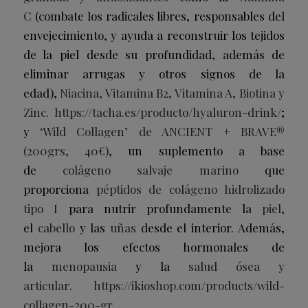
C
(combate los radicales libres, responsables del
envejecimiento, y ayuda a reconstruir los tejidos
de la piel desde su profundidad, además de
eliminar arrugas y otros signos de la
edad),
Niacina, Vitamina B2, Vitamina A, Biotina y
Zinc
.
https://tacha.es/producto/hyaluron-drink/
;
y
‘Wild Collagen’ de ANCIENT + BRAVE®
(200grs, 40€)
, un suplemento a base
de
colágeno salvaje marino
que
proporciona
péptidos de colágeno hidrolizado
tipo I
para nutrir profundamente la
piel
,
el
cabello
y las
uñas
desde el interior. Además,
mejora los efectos hormonales de
la
menopausia
y la
salud ósea y
articular
.
https://ikioshop.com/products/wild-
collagen-200-gr
.