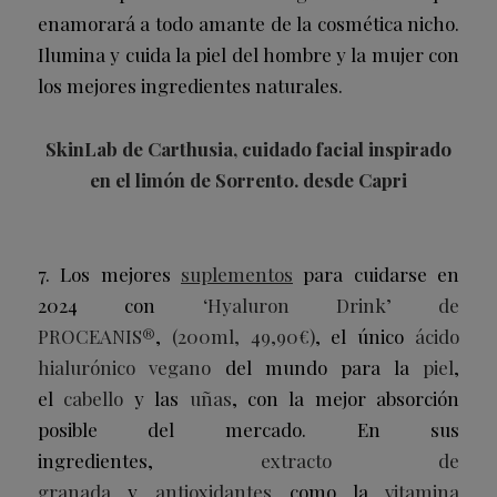
enamorará a todo amante de la cosmética nicho.
Ilumina y cuida la piel del hombre y la mujer con
los mejores ingredientes naturales.
SkinLab de Carthusia, cuidado facial inspirado
en el limón de Sorrento. desde Capri
7. Los mejores
suplementos
para cuidarse en
2024 con
‘Hyaluron Drink’ de
PROCEANIS®
,
(200ml, 49,90€)
, el único
ácido
hialurónico vegano
del mundo para la
piel
,
el
cabello
y las
uñas
,
con la mejor absorción
posible del mercado. En sus
ingredientes,
extracto de
granada
y
antioxidantes
como la
vitamina