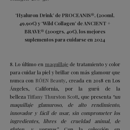
‘Hyaluron Drink’ de PROCEANIS®, (200ml,
49,90€) y ‘Wild Collagen’ de ANCIENT +
BRAVE® (200grs, 40€), los mejores
suplementos para cuidarse en 2024
8. Lo último en
maquillaje
de tratamiento y color
para cuidar la piel y brillar con más glamour que
nunca con
RÓEN Beauty
,
creada en 2018 en Los
Ángeles, California, por la gurú de la
belleza
Tiffany Thurston Scott
, que presenta
“un
maquillaje glamuroso, de alto rendimiento,
innovador y fácil de usar, sin comprometer los
ingredientes, libres de crueldad animal, de
gluten, y veganas”.
Con la colección en