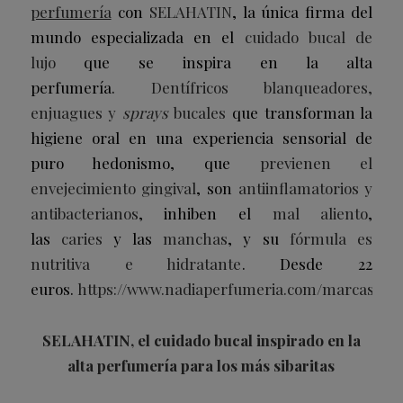
perfumería
con
SELAHATIN
,
la única firma del
mundo especializada en el
cuidado bucal de
lujo
que se inspira en la alta
perfumería.
Dentífricos blanqueadores,
enjuagues y
sprays
bucales
que transforman la
higiene oral en una experiencia sensorial de
puro hedonismo, que
previenen el
envejecimiento gingival
, son
antiinflamatorios y
antibacterianos
, inhiben el
mal aliento
,
las
caries
y las
manchas
, y su
fórmula es
nutritiva e hidratante
.
Desde 22
euros.
https://www.nadiaperfumeria.com/marcas/cos
SELAHATIN, el cuidado bucal inspirado en la
alta perfumería para los más sibaritas