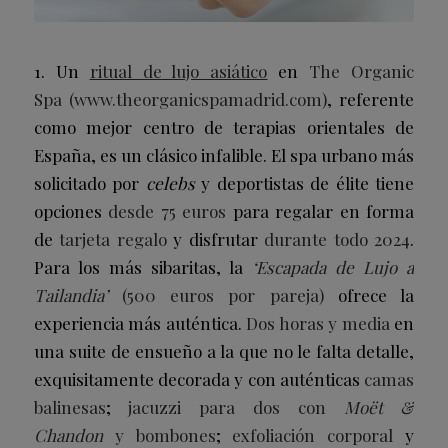
1. Un
ritual de lujo asiático
en
The Organic
Spa
(
www.theorganicspamadrid.com
)
, referente
como mejor centro de terapias orientales de
España, es un clásico infalible. El spa urbano más
solicitado por
celebs
y deportistas de élite tiene
opciones
desde 75 euros
para regalar en forma
de
tarjeta regalo
y disfrutar
durante todo 2024
.
Para los más sibaritas, la
‘Escapada de Lujo a
Tailandia’
(500 euros por pareja)
ofrece la
experiencia más auténtica.
Dos horas y media
en
una suite de ensueño a la que no le falta detalle,
exquisitamente decorada y con auténticas
camas
balinesas
;
jacuzzi para dos
con
Moët &
Chandon
y bombones
;
exfoliación corporal
y