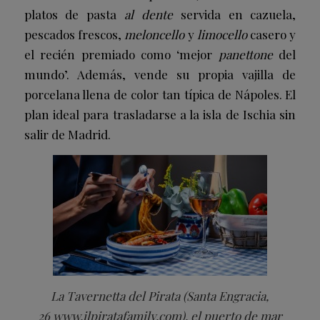
platos de pasta
al dente
servida en cazuela,
pescados frescos,
meloncello
y
limocello
casero y
el recién premiado como ‘mejor
panettone
del
mundo’. Además, vende su propia vajilla de
porcelana llena de color tan típica de Nápoles. El
plan ideal para trasladarse a la isla de Ischia sin
salir de Madrid.
La Tavernetta del Pirata (Santa Engracia,
26
www.ilpiratafamily.com
), el puerto de mar