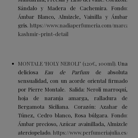
Sándalo y Madera de Cachemira. Fondo:
Ámbar Blanco, Almizcle, Vainilla y Ámbar
gris.
https://www.nadiaperfumeria.com/marcas/pe
kashmir-print-detail
MONTALE ‘HOLY NEROLI’ (120€, 100ml)
.
Una
deliciosa
Eau de Parfum
de absoluta
sensualidad, con un acorde oriental firmado
por Pierre Montale.
Salida: Neroli marroquí,
hoja de naranja amarga, ralladura de
Bergamota Siciliana.
Corazón: Azahar de
Túnez, Cedro blanco, Rosa búlgara.
Fondo:
Ámbar precioso, Azúcar avainillada, Almizcle
aterciopelado.
https://www.perfumeriajulia.es/910